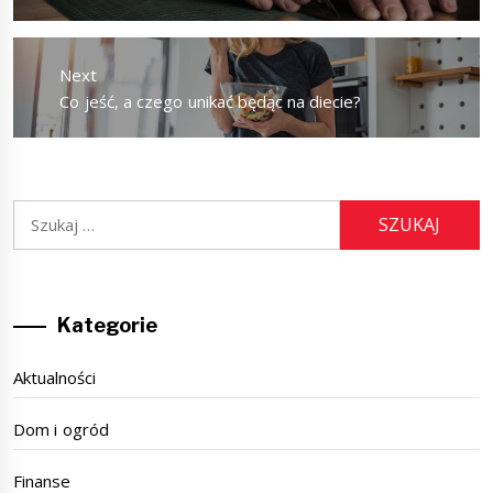
post:
Next
Next
Co jeść, a czego unikać będąc na diecie?
post:
Szukaj:
Kategorie
Aktualności
Dom i ogród
Finanse