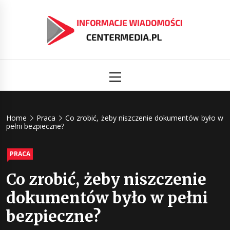
Skip
to
content
Informacj
Aktualności i informacje
Primary
Menu
świat
Centermed
Home
Praca
Co zrobić, żeby niszczenie dokumentów było w
pełni bezpieczne?
PRACA
Co zrobić, żeby niszczenie
dokumentów było w pełni
bezpieczne?