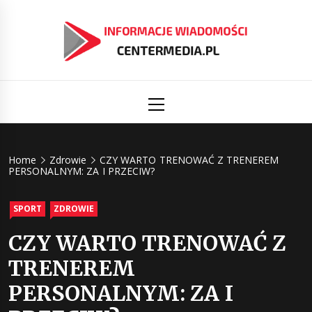
Skip
to
content
Informacj
Aktualności i informacje
Primary
Menu
świat
Centermed
Home
Zdrowie
CZY WARTO TRENOWAĆ Z TRENEREM
PERSONALNYM: ZA I PRZECIW?
SPORT
ZDROWIE
CZY WARTO TRENOWAĆ Z
TRENEREM
PERSONALNYM: ZA I