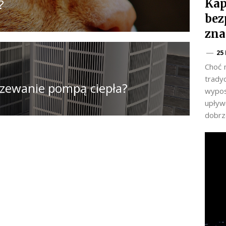
?
Kap
bez
zna
25
Choć 
trady
rzewanie pompą ciepła?
wypos
upływu
dobrz