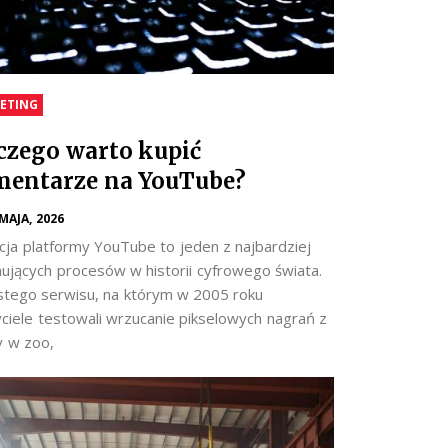
ETING
czego warto kupić
entarze na YouTube?
 MAJA, 2026
cja platformy YouTube to jeden z najbardziej
nujących procesów w historii cyfrowego świata.
stego serwisu, na którym w 2005 roku
yciele testowali wrzucanie pikselowych nagrań z
y w zoo,