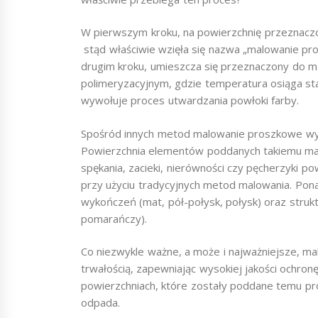
W pierwszym kroku, na powierzchnię przeznaczo
stąd właściwie wzięła się nazwa „malowanie pro
drugim kroku, umieszcza się przeznaczony do m
polimeryzacyjnym, gdzie temperatura osiąga st
wywołuje proces utwardzania powłoki farby.
Spośród innych metod malowanie proszkowe wyr
Powierzchnia elementów poddanych takiemu malow
spękania, zacieki, nierówności czy pęcherzyki po
przy użyciu tradycyjnych metod malowania. Po
wykończeń (mat, pół-połysk, połysk) oraz struktu
pomarańczy).
Co niezwykle ważne, a może i najważniejsze, m
trwałością, zapewniając wysokiej jakości ochron
powierzchniach, które zostały poddane temu proce
odpada.