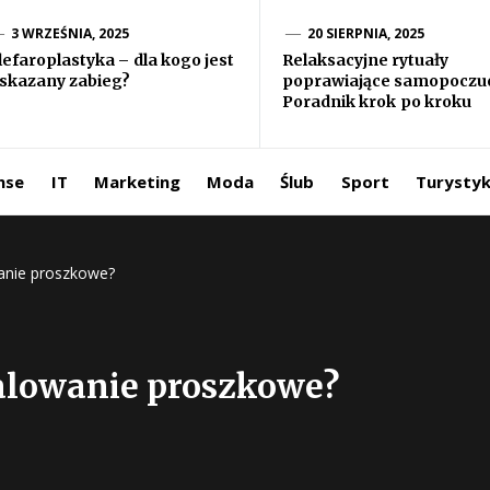
formacje ze
3 WRZEŚNIA, 2025
20 SIERPNIA, 2025
lefaroplastyka – dla kogo jest
Relaksacyjne rytuały
skazany zabieg?
poprawiające samopoczuc
iata
Poradnik krok po kroku
ntermedia.pl
nse
IT
Marketing
Moda
Ślub
Sport
Turysty
anie proszkowe?
alowanie proszkowe?