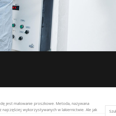
awdę jest malowanie proszkowe. Metoda, nazywana
Szukaj
 najczęściej wykorzystywanych w lakiernictwie. Ale jak