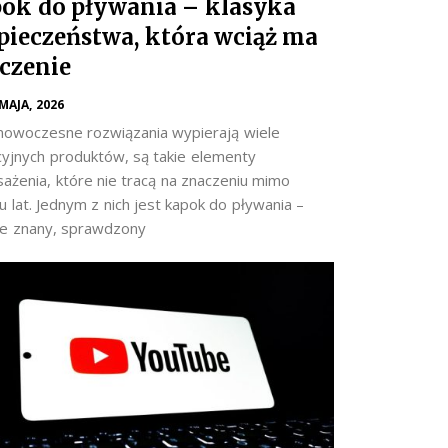
ok do pływania – klasyka
pieczeństwa, która wciąż ma
czenie
 MAJA, 2026
nowoczesne rozwiązania wypierają wiele
cyjnych produktów, są takie elementy
ażenia, które nie tracą na znaczeniu mimo
 lat. Jednym z nich jest kapok do pływania –
e znany, sprawdzony