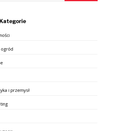
Kategorie
ności
 ogród
se
tyka i przemysł
ting