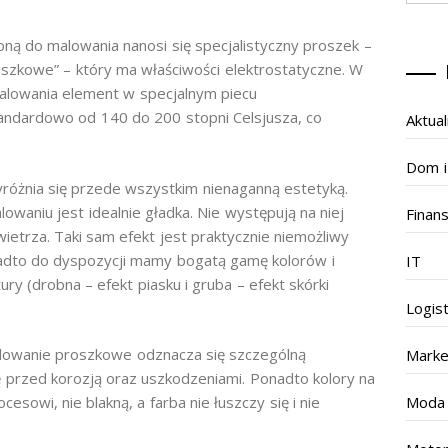
ną do malowania nanosi się specjalistyczny proszek –
szkowe” – który ma właściwości elektrostatyczne. W
alowania element w specjalnym piecu
andardowo od 140 do 200 stopni Celsjusza, co
Aktual
Dom i
óżnia się przede wszystkim nienaganną estetyką.
aniu jest idealnie gładka. Nie występują na niej
Finan
wietrza. Taki sam efekt jest praktycznie niemożliwy
nadto do dyspozycji mamy bogatą gamę kolorów i
IT
ry (drobna – efekt piasku i gruba – efekt skórki
Logis
alowanie proszkowe odznacza się szczególną
Marke
ę przed korozją oraz uszkodzeniami. Ponadto kolory na
Moda
sowi, nie blakną, a farba nie łuszczy się i nie