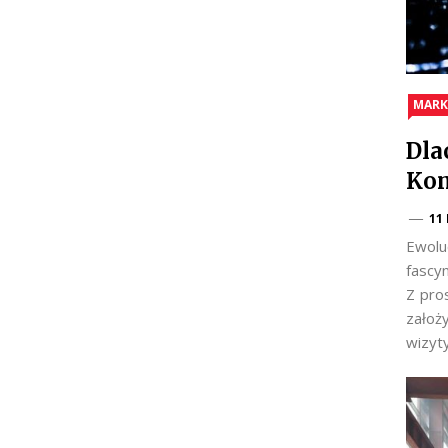
MARK
Dla
Kom
11
Ewolu
fascy
Z pro
założ
wizyt