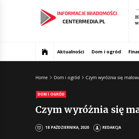
Skip
In
to
B
content
w
św
Aktualności i informacje
Ce
Aktualności
Dom i ogród
Fina
Home
Dom i ogród
Czym wyróżnia się malow
DOM I OGRÓD
Czym wyróżnia się m
18 PAŹDZIERNIKA, 2020
REDAKCJA