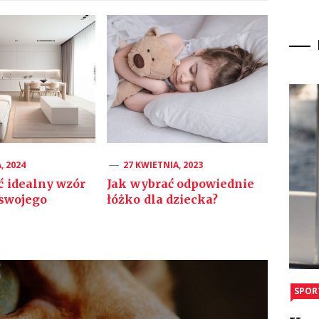
, 2024
27 KWIETNIA, 2023
ć idealny wzór
Jak wybrać odpowiednie
 swojego
łóżko dla dziecka?
SPOR