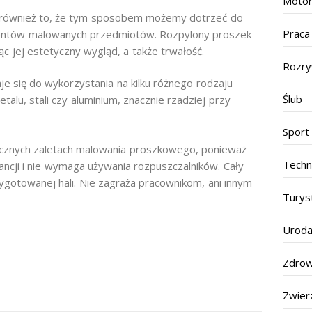
Motor
 również to, że tym sposobem możemy dotrzeć do
Praca
mentów malowanych przedmiotów. Rozpylony proszek
c jej estetyczny wygląd, a także trwałość.
Rozr
 się do wykorzystania na kilku różnego rodzaju
Ślub
lu, stali czy aluminium, znacznie rzadziej przy
Sport
icznych zaletach malowania proszkowego, ponieważ
Techn
ancji i nie wymaga używania rozpuszczalników. Cały
ygotowanej hali. Nie zagraża pracownikom, ani innym
Turys
Urod
Zdrow
Zwier