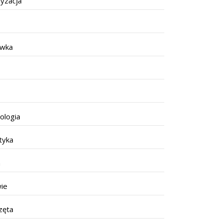
yzacja
ywka
ologia
tyka
a
ie
zęta