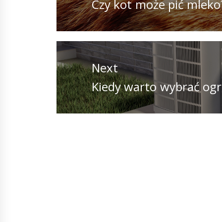
Previous
Czy kot może pić mleko
post:
Next
Next
Kiedy warto wybrać og
post: