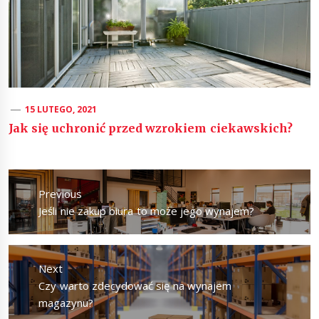
15 LUTEGO, 2021
Jak się uchronić przed wzrokiem ciekawskich?
Nawigacja
wpisu
Previous
Previous
Jeśli nie zakup biura to może jego wynajem?
post:
Next
Next
Czy warto zdecydować się na wynajem
post:
magazynu?