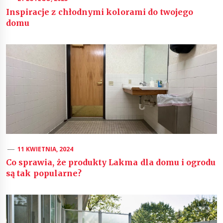
Inspiracje z chłodnymi kolorami do twojego
domu
11 KWIETNIA, 2024
Co sprawia, że produkty Lakma dla domu i ogrodu
są tak popularne?