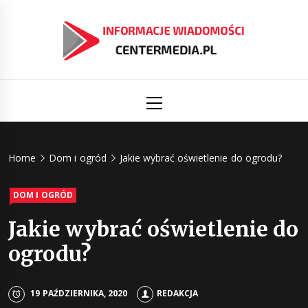
Skip
to
content
Informacj
Aktualności i informacje
Primary
Menu
świat
Centermed
Home
Dom i ogród
Jakie wybrać oświetlenie do ogrodu?
DOM I OGRÓD
Jakie wybrać oświetlenie do
ogrodu?
19 PAŹDZIERNIKA, 2020
REDAKCJA