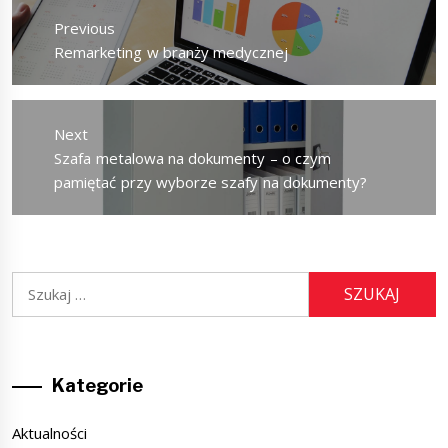
wpisu
Previous
Previous
Remarketing w branży medycznej
post:
Next
Next
Szafa metalowa na dokumenty – o czym
post:
pamiętać przy wyborze szafy na dokumenty?
Szukaj:
Kategorie
Aktualności