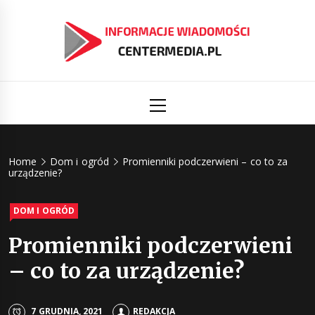
Skip
to
content
Informacj
Aktualności i informacje
Primary
Menu
świat
Centermed
Home
Dom i ogród
Promienniki podczerwieni – co to za
urządzenie?
DOM I OGRÓD
Promienniki podczerwieni
– co to za urządzenie?
7 GRUDNIA, 2021
REDAKCJA