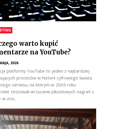
ETING
czego warto kupić
entarze na YouTube?
 MAJA, 2026
cja platformy YouTube to jeden z najbardziej
nujących procesów w historii cyfrowego świata.
stego serwisu, na którym w 2005 roku
yciele testowali wrzucanie pikselowych nagrań z
y w zoo,