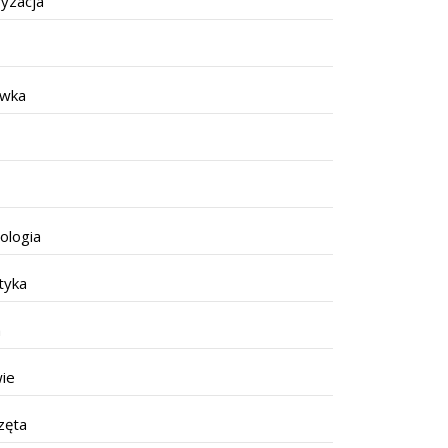
yzacja
ywka
ologia
tyka
a
ie
zęta