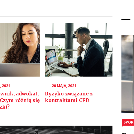
 2021
20 MAJA, 2021
awnik, adwokat,
Ryzyko związane z
 Czym różnią się
kontraktami CFD
zki?
SPOR