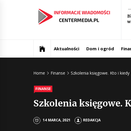
Skip
In
to
B
content
w
św
Aktualności i informacje
Ce
Aktualności
Dom i ogród
Fina
Home
Finanse
Szkolenia księgowe. Kto i kiedy
FINANSE
Szkolenia księgowe. K
14 MARCA, 2021
REDAKCJA