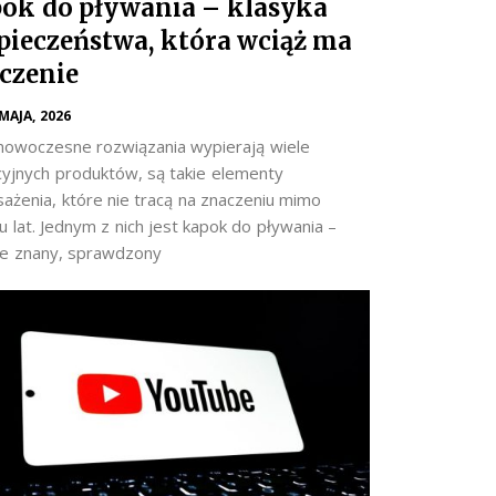
ok do pływania – klasyka
pieczeństwa, która wciąż ma
czenie
 MAJA, 2026
nowoczesne rozwiązania wypierają wiele
cyjnych produktów, są takie elementy
ażenia, które nie tracą na znaczeniu mimo
 lat. Jednym z nich jest kapok do pływania –
e znany, sprawdzony