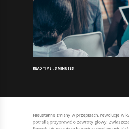
READ TIME : 3 MINUTES
Nieustanne zmiany w przepisach, rewolucje w 
potrafią przyprawić o zawroty głowy. Zwłaszcz
firmach lub pracują w biurach rachunkowych. Każ