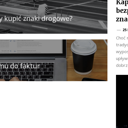
Kap
bez
y kupić znaki drogowe?
zna
25
Choć 
trady
wypos
upływu
mu do faktur
dobrz