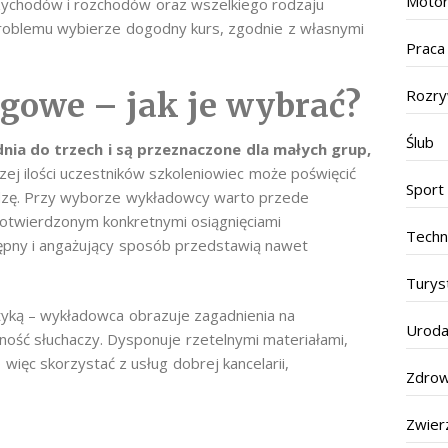
Motor
rzychodów i rozchodów oraz wszelkiego rodzaju
problemu wybierze dogodny kurs, zgodnie z własnymi
Praca
Rozr
ęgowe – jak je wybrać?
Ślub
nia do trzech i są przeznaczone dla małych grup,
szej ilości uczestników szkoleniowiec może poświęcić
Sport
dzę. Przy wyborze wykładowcy warto przede
otwierdzonym konkretnymi osiągnięciami
Techn
tępny i angażujący sposób przedstawią nawet
Turys
ktyką – wykładowca obrazuje zagadnienia na
Urod
ność słuchaczy. Dysponuje rzetelnymi materiałami,
ięc skorzystać z usług dobrej kancelarii,
Zdrow
Zwier