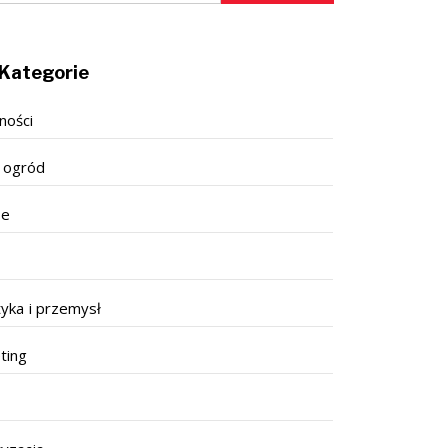
Kategorie
ności
 ogród
se
tyka i przemysł
ting