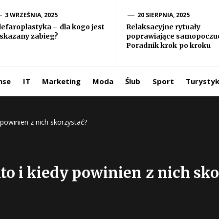
formacje ze
3 WRZEŚNIA, 2025
20 SIERPNIA, 2025
lefaroplastyka – dla kogo jest
Relaksacyjne rytuały
skazany zabieg?
poprawiające samopoczuc
iata
Poradnik krok po kroku
ntermedia.pl
nse
IT
Marketing
Moda
Ślub
Sport
Turysty
 powinien z nich skorzystać?
to i kiedy powinien z nich sk