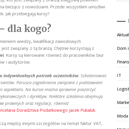
ć na bieżąco z nowościami. Przede wszystkim umożliwi
k. Jak przebiegają kursy?
– dla kogo?
Aktual
nieniem wiedzy, kwalifikacji zawodowych
Dom i
 jest związany z tą branżą. Chętnie korzystają z
wi
. Kursy są kierowane również do pracowników biur
Finan
ów i audytorów.
IT
do indywidualnych potrzeb uczestników.
Szkoleniowiec
kursantów. Porusza zagadnienia związane z podstawami
Logis
ymi aspektami. Na kursie można sprawnie poszerzyć
ykonawczych i dyrektyw. Niektóre szkolenia obejmują
Marke
aw prawnych oraz regulacji, również
ncelaria Doradztwa Podatkowego Jacek Pukaluk
.
Moda
czą między innymi szczegółów na temat faktur VAT,