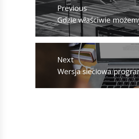
wpisu
Previous
Previous
Gdzie właściwie możem
post:
Next
Next
Wersja sieciowa progra
post: