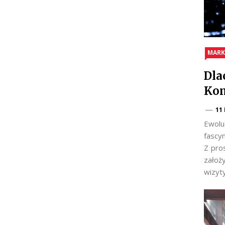
MARK
Dla
Kom
11
Ewolu
fascy
Z pro
założ
wizyt