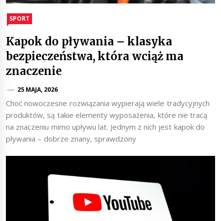
SPORT
Kapok do pływania – klasyka
bezpieczeństwa, która wciąż ma
znaczenie
25 MAJA, 2026
Choć nowoczesne rozwiązania wypierają wiele tradycyjnych
produktów, są takie elementy wyposażenia, które nie tracą
na znaczeniu mimo upływu lat. Jednym z nich jest kapok do
pływania – dobrze znany, sprawdzony