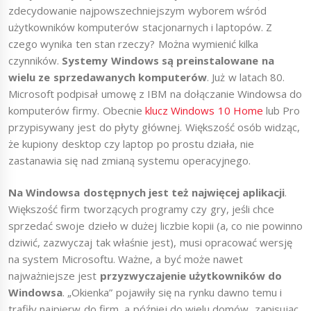
zdecydowanie najpowszechniejszym wyborem wśród
użytkowników komputerów stacjonarnych i laptopów. Z
czego wynika ten stan rzeczy? Można wymienić kilka
czynników.
Systemy Windows są preinstalowane na
wielu ze sprzedawanych komputerów
. Już w latach 80.
Microsoft podpisał umowę z IBM na dołączanie Windowsa do
komputerów firmy. Obecnie
klucz Windows 10 Home
lub Pro
przypisywany jest do płyty głównej. Większość osób widząc,
że kupiony desktop czy laptop po prostu działa, nie
zastanawia się nad zmianą systemu operacyjnego.
Na Windowsa dostępnych jest też najwięcej aplikacji
.
Większość firm tworzących programy czy gry, jeśli chce
sprzedać swoje dzieło w dużej liczbie kopii (a, co nie powinno
dziwić, zazwyczaj tak właśnie jest), musi opracować wersję
na system Microsoftu. Ważne, a być może nawet
najważniejsze jest
przyzwyczajenie użytkowników do
Windowsa
. „Okienka” pojawiły się na rynku dawno temu i
trafiły najpierw do firm, a później do wielu domów, zapisując