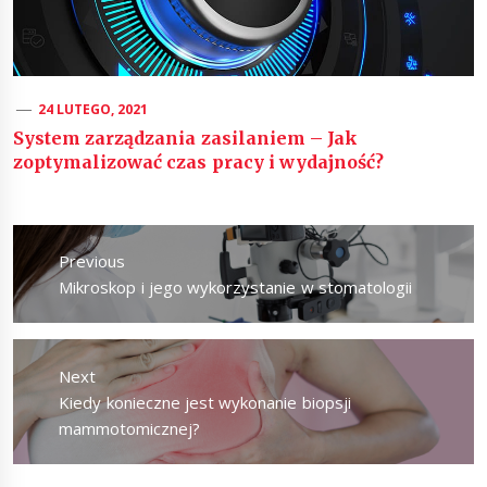
24 LUTEGO, 2021
System zarządzania zasilaniem – Jak
zoptymalizować czas pracy i wydajność?
Nawigacja
wpisu
Previous
Previous
Mikroskop i jego wykorzystanie w stomatologii
post:
Next
Next
Kiedy konieczne jest wykonanie biopsji
post:
mammotomicznej?