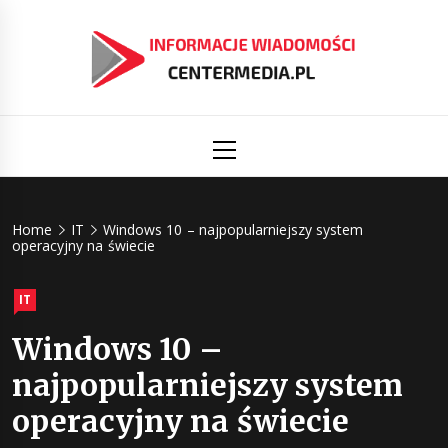
Skip
to
content
Informacj
Aktualności i informacje
Primary
Menu
świat
Centermed
Home
IT
Windows 10 – najpopularniejszy system
operacyjny na świecie
IT
Windows 10 –
najpopularniejszy system
operacyjny na świecie