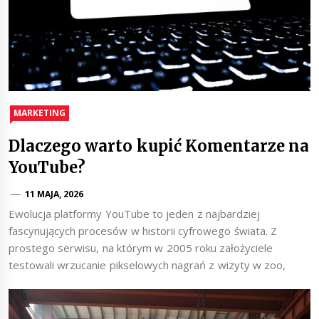
MARKETING
Dlaczego warto kupić Komentarze na
YouTube?
11 MAJA, 2026
Ewolucja platformy YouTube to jeden z najbardziej
fascynujących procesów w historii cyfrowego świata. Z
prostego serwisu, na którym w 2005 roku założyciele
testowali wrzucanie pikselowych nagrań z wizyty w zoo,