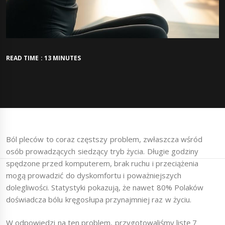
READ TIME : 13 MINUTES
Ból pleców to coraz częstszy problem, zwłaszcza wśród
osób prowadzących siedzący tryb życia. Długie godziny
spędzone przed komputerem, brak ruchu i przeciążenia
mogą prowadzić do dyskomfortu i poważniejszych
dolegliwości. Statystyki pokazują, że nawet 80% Polaków
doświadcza bólu kręgosłupa przynajmniej raz w życiu.
W odpowiedzi na ten problem, przygotowaliśmy listę 7