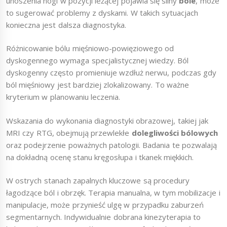
unoszenia nogi w pozycji leżącej pojawia się silny
bóle
, może
to sugerować problemy z dyskami. W takich sytuacjach
konieczna jest dalsza diagnostyka.
Różnicowanie bólu mięśniowo-powięziowego od
dyskogennego wymaga specjalistycznej wiedzy. Ból
dyskogenny często promieniuje wzdłuż nerwu, podczas gdy
ból mięśniowy jest bardziej zlokalizowany. To ważne
kryterium w planowaniu leczenia.
Wskazania do wykonania diagnostyki obrazowej, takiej jak
MRI czy RTG, obejmują przewlekłe
dolegliwości bólowych
oraz podejrzenie poważnych patologii. Badania te pozwalają
na dokładną ocenę stanu kręgosłupa i tkanek miękkich.
W ostrych stanach zapalnych kluczowe są procedury
łagodzące ból i obrzęk. Terapia manualna, w tym mobilizacje i
manipulacje, może przynieść ulgę w przypadku zaburzeń
segmentarnych. Indywidualnie dobrana kinezyterapia to