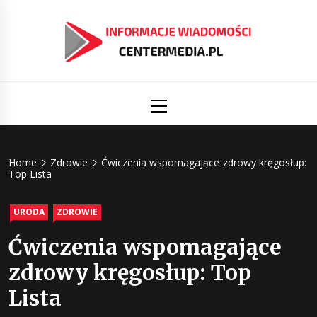
Skip
to
content
Informacj
Aktualności i informacje
Primary
Menu
świat
Centermed
Home
Zdrowie
Ćwiczenia wspomagające zdrowy kręgosłup:
Top Lista
URODA
ZDROWIE
Ćwiczenia wspomagające
zdrowy kręgosłup: Top
Lista