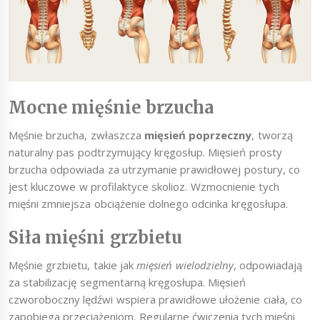
Mocne mięśnie brzucha
Męśnie brzucha, zwłaszcza
mięsień poprzeczny
, tworzą
naturalny pas podtrzymujący kręgosłup. Mięsień prosty
brzucha odpowiada za utrzymanie prawidłowej postury, co
jest kluczowe w profilaktyce skolioz. Wzmocnienie tych
mięśni zmniejsza obciążenie dolnego odcinka kręgosłupa.
Siła mięśni grzbietu
Męśnie grzbietu, takie jak
mięsień wielodzielny
, odpowiadają
za stabilizację segmentarną kręgosłupa. Mięsień
czworoboczny lędźwi wspiera prawidłowe ułożenie ciała, co
zapobiega przeciążeniom. Regularne ćwiczenia tych mięśni