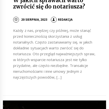
W jakich sprawach warto
zwrócić się do notariusza?
20 SIERPNIA, 2023
REDAKCJA
Każdy z nas, prędzej czy później, może stanąć
przed koniecznością skorzystania z usług
notarialnych. Często zastanawiamy się, w jakich
dokładnie sytuacjach warto zwrócić się do
notariusza. Oto przegląd najważniejszych spraw,
w których wsparcie notariusza jest nie tylko
przydatne, ale często niezbędne. Transakcje
nieruchomościami i inne umowy Jednym z
najczęstszych powodów, […]