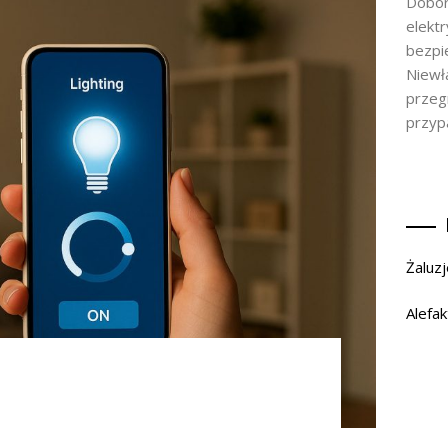
Dobór
elekt
bezpie
Niewł
przegr
przyp
Żaluzj
Alefak