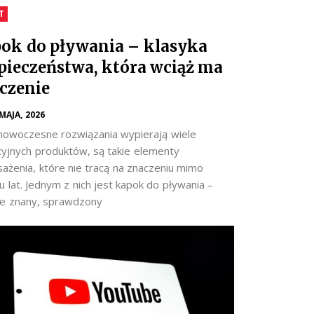
T
ok do pływania – klasyka
pieczeństwa, która wciąż ma
czenie
 MAJA, 2026
nowoczesne rozwiązania wypierają wiele
cyjnych produktów, są takie elementy
ażenia, które nie tracą na znaczeniu mimo
 lat. Jednym z nich jest kapok do pływania –
e znany, sprawdzony