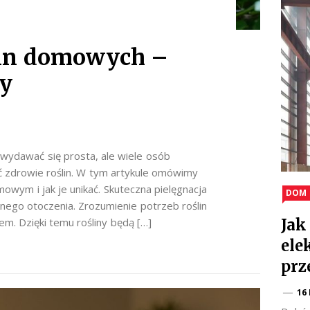
lin domowych –
dy
 wydawać się prosta, ale wiele osób
ć zdrowie roślin. W tym artykule omówimy
wym i jak je unikać. Skuteczna pielęgnacja
DOM 
knego otoczenia. Zrozumienie potrzeb roślin
em. Dzięki temu rośliny będą […]
Jak
ele
prz
16