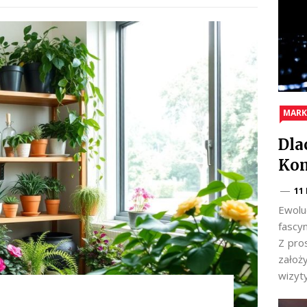
MARK
Dla
Kom
11
Ewolu
fascy
Z pro
założ
wizyt