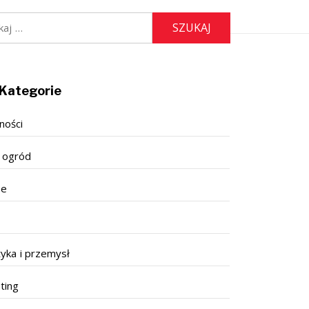
:
Kategorie
ności
 ogród
se
tyka i przemysł
ting