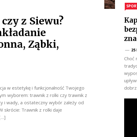
SPOR
 czy z Siewu?
Kap
bez
akładanie
zna
nna, Ząbki,
25
Choć 
trady
wypos
upływu
dobrz
ja w estetykę i funkcjonalność Twojego
ym wyborem: trawnik z rolki czy trawnik z
y i wady, a ostateczny wybór zależy od
 skrócie: Trawnik z rolki daje
[…]