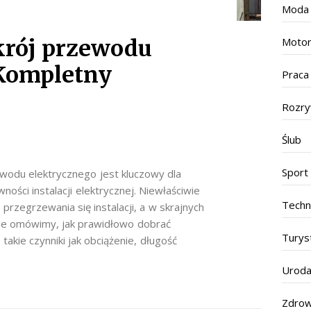
Moda
krój przewodu
Motor
 Kompletny
Praca
Rozr
Ślub
Sport
odu elektrycznego jest kluczowy dla
ości instalacji elektrycznej. Niewłaściwie
Techn
zegrzewania się instalacji, a w skrajnych
le omówimy, jak prawidłowo dobrać
Turys
akie czynniki jak obciążenie, długość
Urod
Zdrow