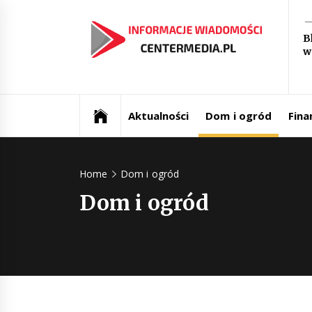
Skip
In
to
B
content
w
św
Aktualności i informacje
Ce
Aktualności
Dom i ogród
Fina
Home
Dom i ogród
Dom i ogród