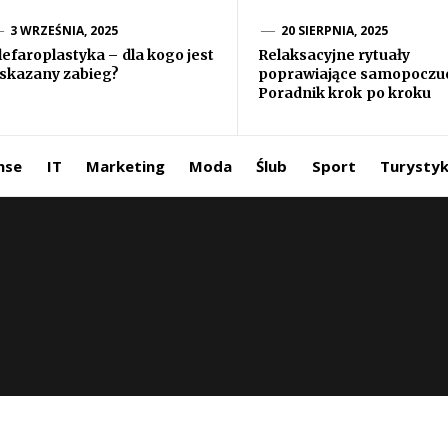
formacje ze
3 WRZEŚNIA, 2025
20 SIERPNIA, 2025
lefaroplastyka – dla kogo jest
Relaksacyjne rytuały
skazany zabieg?
poprawiające samopoczuc
iata
Poradnik krok po kroku
ntermedia.pl
nse
IT
Marketing
Moda
Ślub
Sport
Turysty