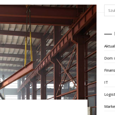
Szukaj
Aktual
Dom i
Finan
IT
Logis
Marke