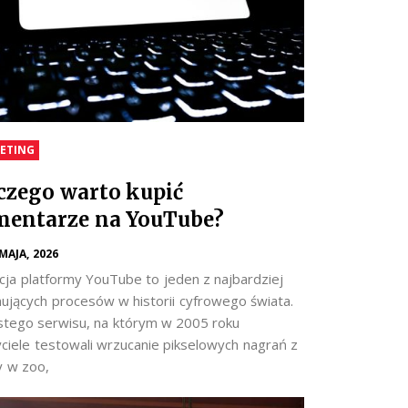
ETING
czego warto kupić
entarze na YouTube?
 MAJA, 2026
cja platformy YouTube to jeden z najbardziej
nujących procesów w historii cyfrowego świata.
stego serwisu, na którym w 2005 roku
yciele testowali wrzucanie pikselowych nagrań z
y w zoo,