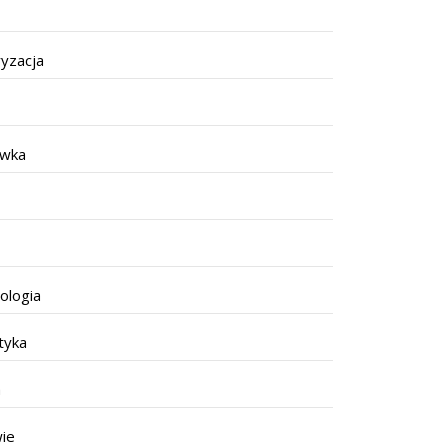
yzacja
ywka
ologia
tyka
a
ie