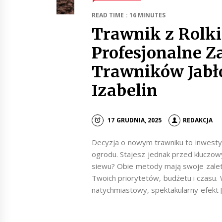
READ TIME : 16 MINUTES
Trawnik z Rolki
Profesjonalne Z
Trawników Jabło
Izabelin
17 GRUDNIA, 2025
REDAKCJA
Decyzja o nowym trawniku to inwestyc
ogrodu. Stajesz jednak przed kluczow
siewu? Obie metody mają swoje zalet
Twoich priorytetów, budżetu i czasu. W
natychmiastowy, spektakularny efekt 