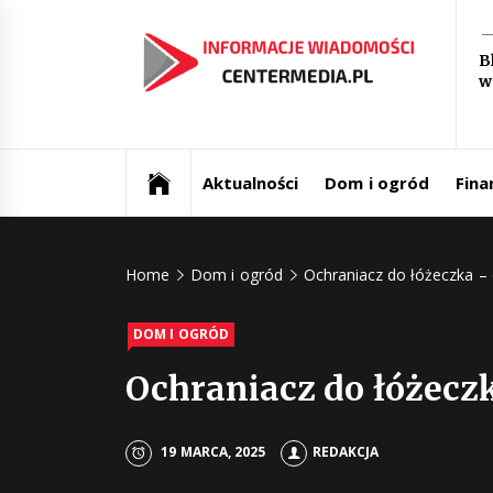
Skip
In
to
B
content
w
św
Aktualności i informacje
Ce
Aktualności
Dom i ogród
Fina
Home
Dom i ogród
Ochraniacz do łóżeczka –
DOM I OGRÓD
Ochraniacz do łóżecz
19 MARCA, 2025
REDAKCJA