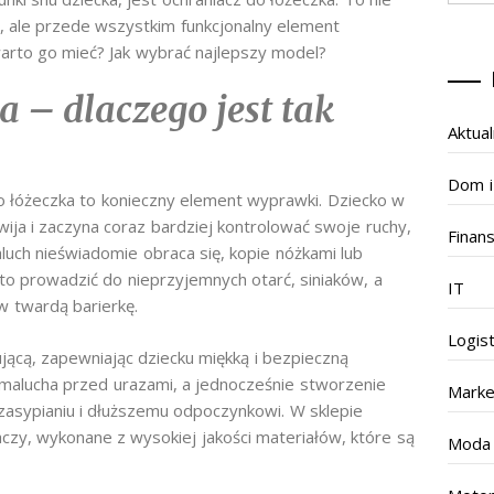
, ale przede wszystkim funkcjonalny element
arto go mieć? Jak wybrać najlepszy model?
 – dlaczego jest tak
Aktual
Dom i
do łóżeczka to konieczny element wyprawki. Dziecko w
wija i zaczyna coraz bardziej kontrolować swoje ruchy,
Finan
aluch nieświadomie obraca się, kopie nóżkami lub
to prowadzić do nieprzyjemnych otarć, siniaków, a
IT
twardą barierkę.
Logis
jącą, zapewniając dziecku miękką i bezpieczną
 malucha przed urazami, a jednocześnie stworzenie
Marke
zasypianiu i dłuższemu odpoczynkowi. W sklepie
zy, wykonane z wysokiej jakości materiałów, które są
Moda