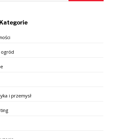
Kategorie
ności
 ogród
se
tyka i przemysł
ting