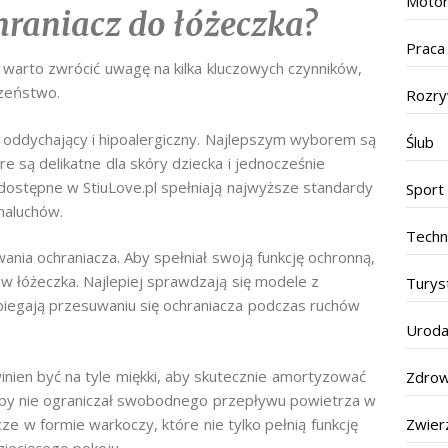
Motor
hraniacz do łóżeczka?
Praca
 warto zwrócić uwagę na kilka kluczowych czynników,
czeństwo.
Rozr
 oddychający i hipoalergiczny. Najlepszym wyborem są
Ślub
e są delikatne dla skóry dziecka i jednocześnie
dostępne w StiuLove.pl spełniają najwyższe standardy
Sport
 maluchów.
Techn
a ochraniacza. Aby spełniał swoją funkcję ochronną,
 łóżeczka. Najlepiej sprawdzają się modele z
Turys
biegają przesuwaniu się ochraniacza podczas ruchów
Urod
nien być na tyle miękki, aby skutecznie amortyzować
Zdrow
aby nie ograniczał swobodnego przepływu powietrza w
e w formie warkoczy, które nie tylko pełnią funkcję
Zwier
ziecięcego pokoju.