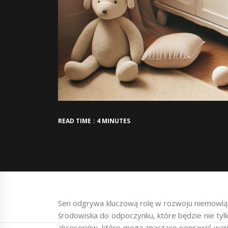
READ TIME : 4 MINUTES
Sen odgrywa kluczową rolę w rozwoju niemowląt
środowiska do odpoczynku, które będzie nie tyl
akcesoriów, które mogą znacząco poprawić warunk