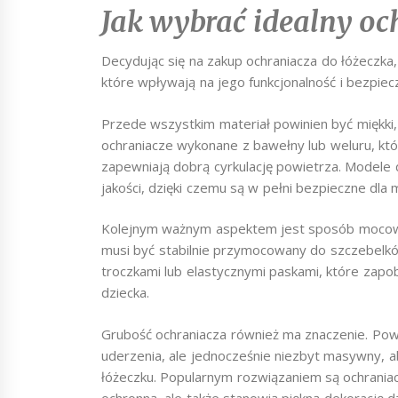
Jak wybrać idealny oc
Decydując się na zakup ochraniacza do łóżeczka,
które wpływają na jego funkcjonalność i bezpie
Przede wszystkim materiał powinien być miękki,
ochraniacze wykonane z bawełny lub weluru, któr
zapewniają dobrą cyrkulację powietrza. Modele 
jakości, dzięki czemu są w pełni bezpieczne dla
Kolejnym ważnym aspektem jest sposób mocowani
musi być stabilnie przymocowany do szczebelków
troczkami lub elastycznymi paskami, które zapo
dziecka.
Grubość ochraniacza również ma znaczenie. Powi
uderzenia, ale jednocześnie niezbyt masywny, 
łóżeczku. Popularnym rozwiązaniem są ochraniacz
ochronną, ale także stanowią piękną dekorację d