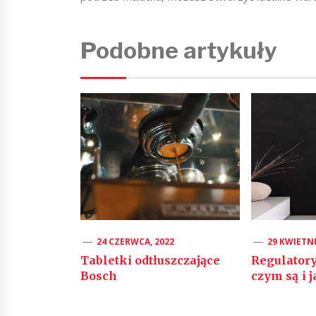
Podobne artykuły
24 CZERWCA, 2022
29 KWIETNI
Tabletki odtłuszczające
Regulator
Bosch
czym są i 