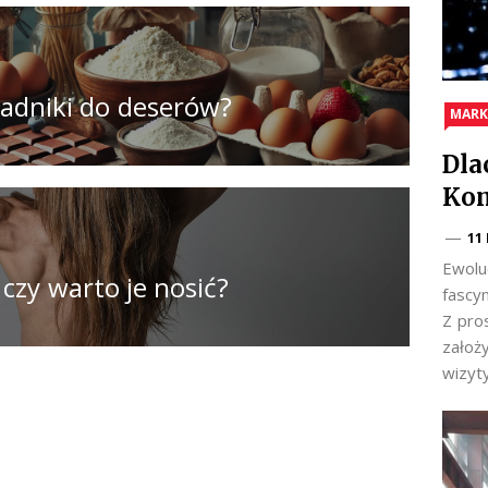
ładniki do deserów?
MARK
Dla
Kom
11
Ewolu
 czy warto je nosić?
fascy
Z pro
założ
wizyt