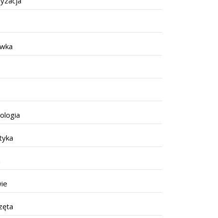
yzacja
ywka
ologia
tyka
a
ie
zęta