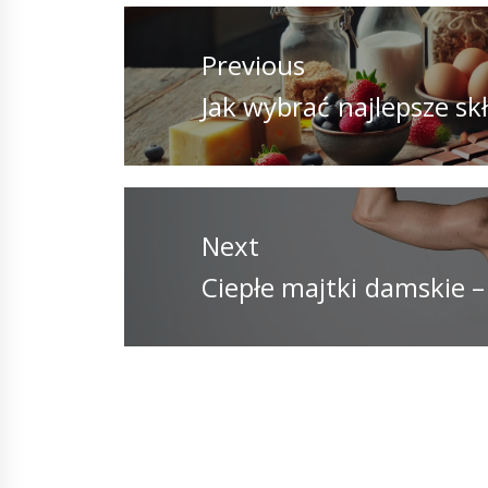
Nawigacja
wpisu
Previous
Previous
Jak wybrać najlepsze sk
post:
Next
Next
Ciepłe majtki damskie –
post: