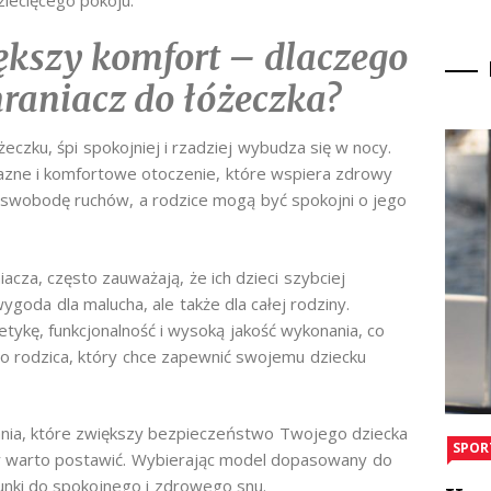
iększy komfort – dlaczego
raniacz do łóżeczka?
eczku, śpi spokojniej i rzadziej wybudza się w nocy.
azne i komfortowe otoczenie, które wspiera zdrowy
 swobodę ruchów, a rodzice mogą być spokojni o jego
acza, często zauważają, że ich dzieci szybciej
wygoda dla malucha, ale także dla całej rodziny.
tykę, funkcjonalność i wysoką jakość wykonania, co
 rodzica, który chce zapewnić swojemu dziecku
zania, które zwiększy bezpieczeństwo Twojego dziecka
SPOR
ry warto postawić. Wybierając model dopasowany do
nki do spokojnego i zdrowego snu.