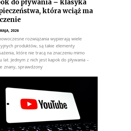
ok do pływania – klasyka
pieczeństwa, która wciąż ma
czenie
 MAJA, 2026
nowoczesne rozwiązania wypierają wiele
cyjnych produktów, są takie elementy
ażenia, które nie tracą na znaczeniu mimo
 lat. Jednym z nich jest kapok do pływania –
e znany, sprawdzony