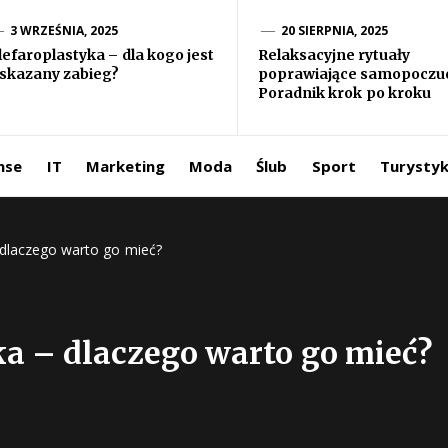
formacje ze
3 WRZEŚNIA, 2025
20 SIERPNIA, 2025
lefaroplastyka – dla kogo jest
Relaksacyjne rytuały
skazany zabieg?
poprawiające samopoczuc
iata
Poradnik krok po kroku
ntermedia.pl
nse
IT
Marketing
Moda
Ślub
Sport
Turysty
 dlaczego warto go mieć?
ka – dlaczego warto go mieć?