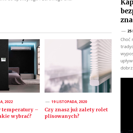
Kap
bez
zna
25
Choć 
trady
wypos
upływu
dobrz
A, 2022
19 LISTOPADA, 2020
y temperatury –
Czy znasz już zalety rolet
jakie wybrać?
plisowanych?