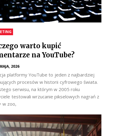
ETING
czego warto kupić
entarze na YouTube?
 MAJA, 2026
cja platformy YouTube to jeden z najbardziej
nujących procesów w historii cyfrowego świata.
stego serwisu, na którym w 2005 roku
yciele testowali wrzucanie pikselowych nagrań z
y w zoo,