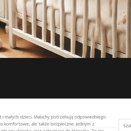
 i małych dzieci. Maluchy potrzebują odpowiedniego
Szukaj
ko komfortowe, ale także bezpieczne. Jednym z
i snu dziecka, jest ochraniacz do łóżeczka. To nie