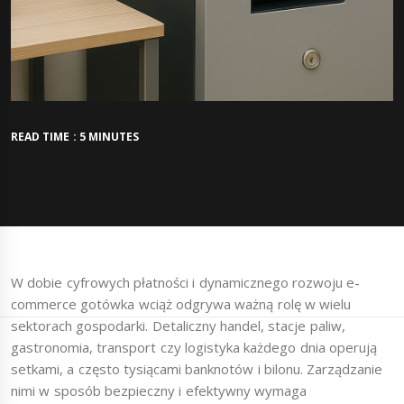
READ TIME : 5 MINUTES
W dobie cyfrowych płatności i dynamicznego rozwoju e-
commerce gotówka wciąż odgrywa ważną rolę w wielu
sektorach gospodarki. Detaliczny handel, stacje paliw,
gastronomia, transport czy logistyka każdego dnia operują
setkami, a często tysiącami banknotów i bilonu. Zarządzanie
nimi w sposób bezpieczny i efektywny wymaga