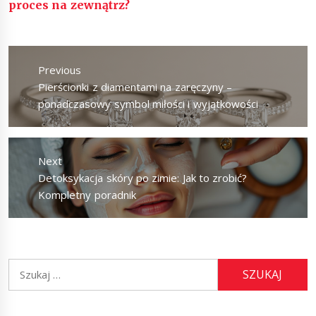
proces na zewnątrz?
Nawigacja
wpisu
Previous
Previous
Pierścionki z diamentami na zaręczyny –
post:
ponadczasowy symbol miłości i wyjątkowości
Next
Next
Detoksykacja skóry po zimie: Jak to zrobić?
post:
Kompletny poradnik
Szukaj: