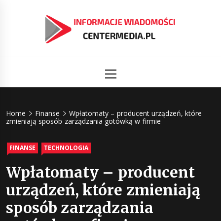
Skip
to
content
Informacj
Aktualności i informacje
Primary
Menu
świat
Centermed
Home
Finanse
Wpłatomaty – producent urządzeń, które
zmieniają sposób zarządzania gotówką w firmie
FINANSE
TECHNOLOGIA
Wpłatomaty – producent
urządzeń, które zmieniają
sposób zarządzania