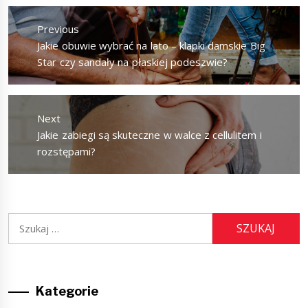
Nawigacja
wpisu
Previous
Previous
Jakie obuwie wybrać na lato – klapki damskie Big
post:
Star czy sandały na płaskiej podeszwie?
Next
Next
Jakie zabiegi są skuteczne w walce z cellulitem i
post:
rozstępami?
Szukaj:
Kategorie