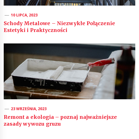
10 LIPCA, 2023
Schody Metalowe – Niezwykłe Połączenie
Estetyki i Praktyczności
23 WRZEŚNIA, 2023
Remont a ekologia – poznaj najważniejsze
zasady wywozu gruzu