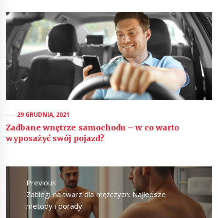
29 GRUDNIA, 2021
Zadbane wnętrze samochodu – w co warto
wyposażyć swój pojazd?
Nawigacja
wpisu
Previous
Previous
Zabiegi na twarz dla mężczyzn: Najlepsze
post:
metody i porady