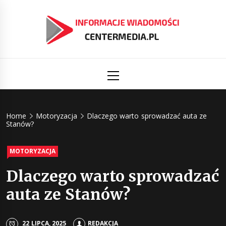
Skip
to
content
Informacj
Aktualności i informacje
Primary
Menu
świat
Centermed
Home
Motoryzacja
Dlaczego warto sprowadzać auta ze
Stanów?
MOTORYZACJA
Dlaczego warto sprowadzać
auta ze Stanów?
22 LIPCA, 2025
REDAKCJA