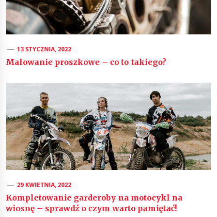
13 STYCZNIA, 2022
Malowanie proszkowe – co to takiego?
29 KWIETNIA, 2022
Kompletowanie garderoby na motocykl na
wiosnę – sprawdź o czym warto pamiętać!