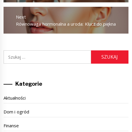
Next
Next
Równowaga hormonalna a uroda: Klucz do piękna
post:
Szukaj:
Kategorie
Aktualności
Dom i ogród
Finanse