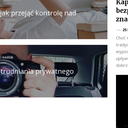
Kap
bez
 jak przejąć kontrolę nad
zna
25
Choć 
trady
wypos
upływu
dobrz
zatrudniania prywatnego