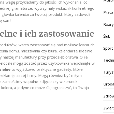
Motor
lną wagę przykładamy do jakości ich wykonania, co
wiedniej gramaturze, wytrzymały wskaźnik konkretnego
Praca
raz główka kalendarza tworzą produkt, który zadowoli
ię sam!
Rozr
elne i ich zastosowanie
Ślub
roduktów, warto zastanowić się nad możliwościami ich
Sport
ia domu, mieszkania czy biura, kalendarze idealnie
 naszej manufaktury przy przedsiębiorstwa. O ile
Techn
breloczki mogą zostać przez użytkownika wepchnięte w
zielne
to wyjątkowo praktyczne gadżety, które
Turys
reklamę naszej firmy. Mogą również być miłym
ce zamieścimy wspólne zdjęcie czy wizerunek
Urod
koloru, a jedyne co może Cię ograniczyć, to Twoja
Zdrow
Zwier