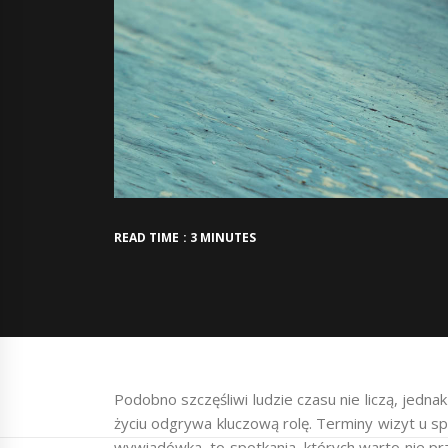
READ TIME : 3 MINUTES
Podobno szczęśliwi ludzie czasu nie liczą, jedn
życiu odgrywa kluczową rolę. Terminy wizyt u sp
wywiadówka, to spotkania, których warto nie pr