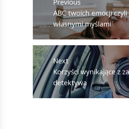
Previous
Previous
ABC twoich emocji czyli
post:
własnymi myślami
Next
Next
Korzyści wynikające z 
post:
detektywa