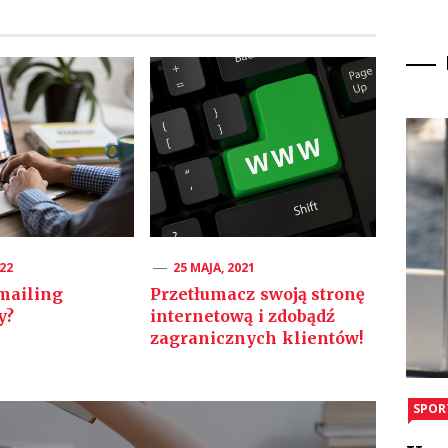
022
25 MAJA, 2021
mailing
Przetłumacz swoją stronę
y?
internetową i zdobądź
zagranicznych klientów!
SPOR