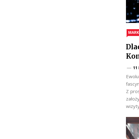
MARK
Dla
Kom
11
Ewolu
fascy
Z pro
założ
wizyt