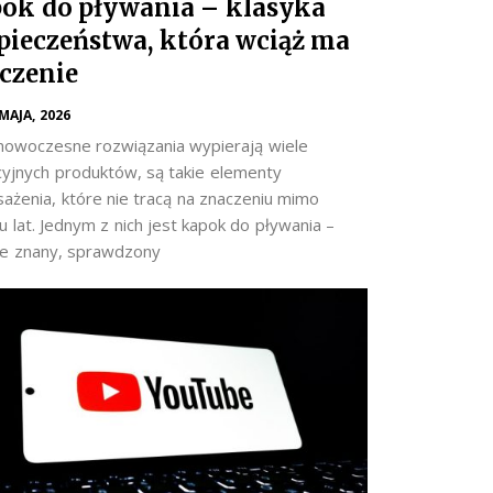
ok do pływania – klasyka
pieczeństwa, która wciąż ma
czenie
 MAJA, 2026
nowoczesne rozwiązania wypierają wiele
cyjnych produktów, są takie elementy
ażenia, które nie tracą na znaczeniu mimo
 lat. Jednym z nich jest kapok do pływania –
e znany, sprawdzony