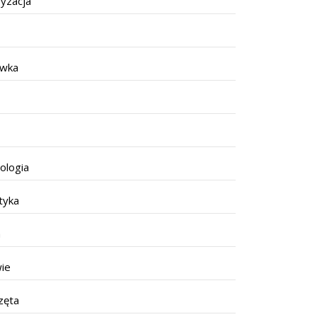
yzacja
ywka
ologia
tyka
a
ie
zęta