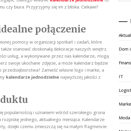
zy biura. Przyjrzyjmy się im z bliska. Ciekawi?
 idealne połączenie
Aktual
nionej pomocy w organizacji spotkań i zadań, które
Dom i
także stanowić doskonałą dekoracje naszych wnętrz.
kości usług, a wykonywane przez nas kalendarze, mogą
Finan
erz swoje ukochane zdjęcie, a może kalendarz będzie
przedsiębiorstwa? Zamieść własne logo i marke, a
IT
amy
kalendarze jednodzielne
najwyższej jakości z
Logis
oduktu
Marke
się popularnością i uznaniem wśród szerokiego grona
Moda
 rozpiskę jednego, aktualnego miesiąca. Kalendarze
aryty, dzięki czemu zmieszczą się na małym fragmencie