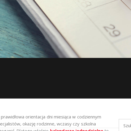
ak prawidłowa orientacja dni miesiąca w codziennym
Szukaj
ecjalistów, okazję rodzinne, wczasy czy szkolna
zegapić. Dlatego właśnie
kalendarze jednodzielne
to