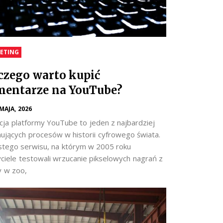
ETING
czego warto kupić
entarze na YouTube?
 MAJA, 2026
cja platformy YouTube to jeden z najbardziej
nujących procesów w historii cyfrowego świata.
stego serwisu, na którym w 2005 roku
yciele testowali wrzucanie pikselowych nagrań z
y w zoo,