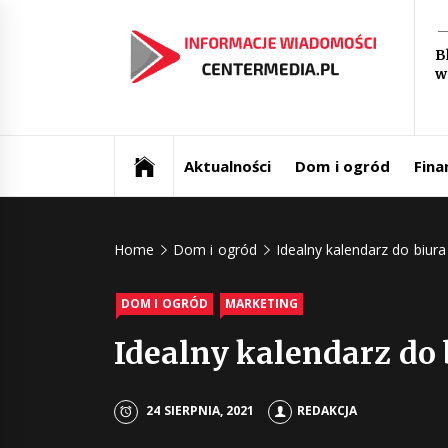
Skip
In
to
B
content
w
św
Aktualności i informacje
Ce
Aktualności
Dom i ogród
Fina
Home
Dom i ogród
Idealny kalendarz do biur
DOM I OGRÓD
MARKETING
Idealny kalendarz do
24 SIERPNIA, 2021
REDAKCJA