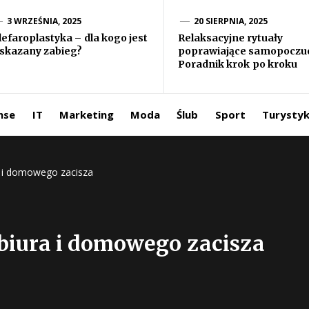
formacje ze
3 WRZEŚNIA, 2025
20 SIERPNIA, 2025
lefaroplastyka – dla kogo jest
Relaksacyjne rytuały
skazany zabieg?
poprawiające samopoczuc
iata
Poradnik krok po kroku
ntermedia.pl
nse
IT
Marketing
Moda
Ślub
Sport
Turysty
a i domowego zacisza
 biura i domowego zacisza