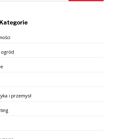
Kategorie
ności
 ogród
se
tyka i przemysł
ting