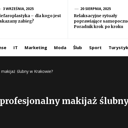
formacje ze
3 WRZEŚNIA, 2025
20 SIERPNIA, 2025
lefaroplastyka – dla kogo jest
Relaksacyjne rytuały
skazany zabieg?
poprawiające samopoczuc
iata
Poradnik krok po kroku
ntermedia.pl
nse
IT
Marketing
Moda
Ślub
Sport
Turysty
y makijaż ślubny w Krakowie?
 profesjonalny makijaż ślubn