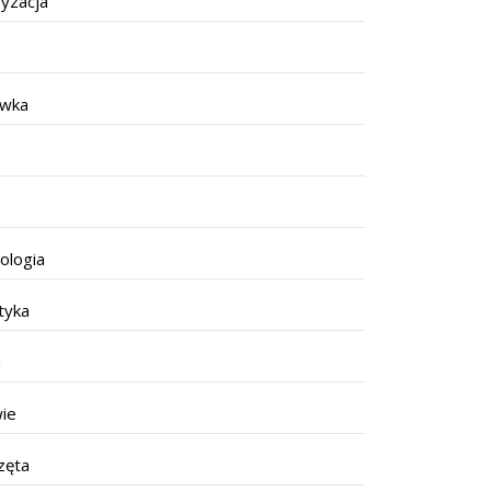
yzacja
ywka
ologia
tyka
a
ie
zęta