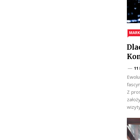
MARK
Dla
Kom
11
Ewolu
fascy
Z pro
założ
wizyt