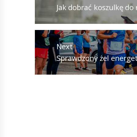
Previous
Jak dobrać koszulkę do 
post:
Next
Next
Sprawdzony żel energet
post: