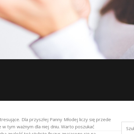
tresujące. Dla przyszłej Panny Młodej liczy się przede
Szukaj
e w tym ważnym dla niej dniu. Warto poszukać
ba znaleźć też stylistę fryzur znającego się na