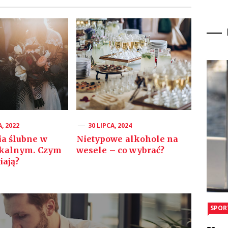
A, 2022
30 LIPCA, 2024
ia ślubne w
Nietypowe alkohole na
tykalnym. Czym
wesele – co wybrać?
iają?
SPOR