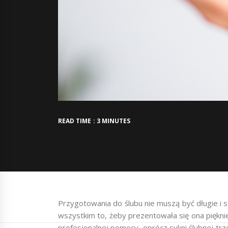
READ TIME : 3 MINUTES
Przygotowania do ślubu nie muszą być długie i s
wszystkim to, żeby prezentowała się ona piękni
profesjonalnej pomocy, oprócz sukni ślubnej trze