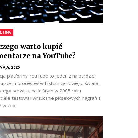
ETING
czego warto kupić
entarze na YouTube?
 MAJA, 2026
cja platformy YouTube to jeden z najbardziej
nujących procesów w historii cyfrowego świata.
stego serwisu, na którym w 2005 roku
yciele testowali wrzucanie pikselowych nagrań z
y w zoo,