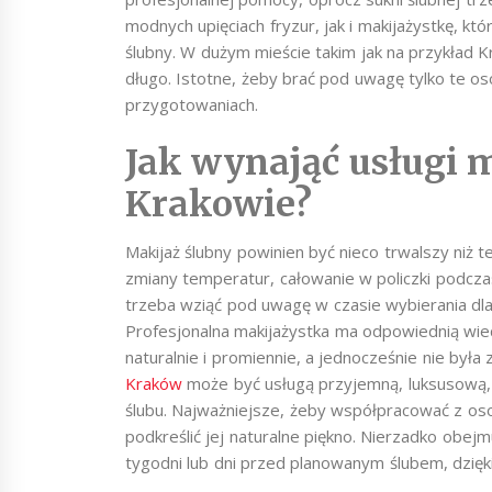
modnych upięciach fryzur, jak i makijażystkę, kt
ślubny. W dużym mieście takim jak na przykład K
długo. Istotne, żeby brać pod uwagę tylko te o
przygotowaniach.
Jak wynająć usługi 
Krakowie?
Makijaż ślubny powinien być nieco trwalszy niż te
zmiany temperatur, całowanie w policzki podczas
trzeba wziąć pod uwagę w czasie wybierania dl
Profesjonalna makijażystka ma odpowiednią wie
naturalnie i promiennie, a jednocześnie nie by
Kraków
może być usługą przyjemną, luksusową, i
ślubu. Najważniejsze, żeby współpracować z oso
podkreślić jej naturalne piękno. Nierzadko obej
tygodni lub dni przed planowanym ślubem, dzięki