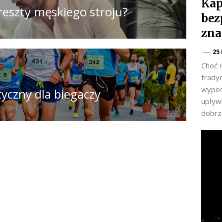
Kap
reszty męskiego stroju?
bez
zna
25
Choć 
trady
wypos
yczny dla biegaczy
upływu
dobrz