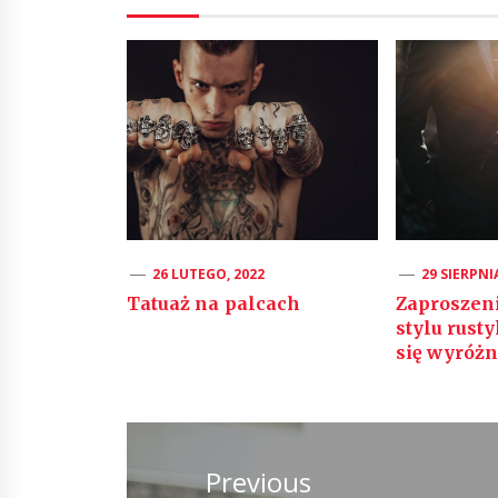
26 LUTEGO, 2022
29 SIERPNI
Tatuaż na palcach
Zaproszen
stylu rus
się wyróżn
Nawigacja
wpisu
Previous