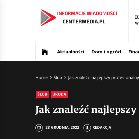
Skip
In
to
B
content
w
św
Aktualności i informacje
Ce
Aktualności
Dom i ogród
Fina
Home
Ślub
Jak znaleźć najlepszy profesjonaln
ŚLUB
URODA
Jak znaleźć najlepszy
28 GRUDNIA, 2022
REDAKCJA