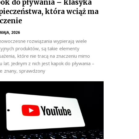
ok do pływania – klasyka
pieczeństwa, która wciąż ma
czenie
 MAJA, 2026
nowoczesne rozwiązania wypierają wiele
cyjnych produktów, są takie elementy
ażenia, które nie tracą na znaczeniu mimo
 lat. Jednym z nich jest kapok do pływania –
e znany, sprawdzony