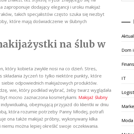
óra zaproponuje dodający elegancji i uroku makijaż
raków, takich specjalistów często szuka się niezbyt
soby, które mają doświadczenie w ślubnych
Aktual
makijażystki na ślub w
Dom i
Finan
n, który kobieta zwykle nosi na co dzień. Stres,
 składania życzeń to tylko niektóre punkty, które
IT
a siebie odpowiednich makijażowych produktów.
dzę, wie, który podkład wybrać, żeby twarz wyglądała
Logis
ła zbyt mocno zaznaczona kosmetykami.
Makijaż ślubny
ndywidualną, obejmującą przyjazd do klientki w dniu
Marke
bą, która rozumie potrzeby Panny Młodej, potrafi
muje ona także makijaż próbny, wykonywany kilka
Moda
 niemu można lepiej określić swoje oczekiwania.