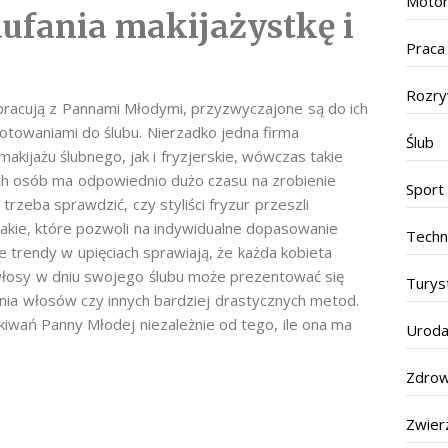
Motor
aufania makijażystkę i
Praca
Rozr
łpracują z Pannami Młodymi, przyzwyczajone są do ich
towaniami do ślubu. Nierzadko jedna firma
Ślub
ijażu ślubnego, jak i fryzjerskie, wówczas takie
ch osób ma odpowiednio dużo czasu na zrobienie
Sport
 trzeba sprawdzić, czy styliści fryzur przeszli
 takie, które pozwoli na indywidualne dopasowanie
Techn
 trendy w upięciach sprawiają, że każda kobieta
e włosy w dniu swojego ślubu może prezentować się
Turys
nia włosów czy innych bardziej drastycznych metod.
iwań Panny Młodej niezależnie od tego, ile ona ma
Urod
Zdrow
Zwier