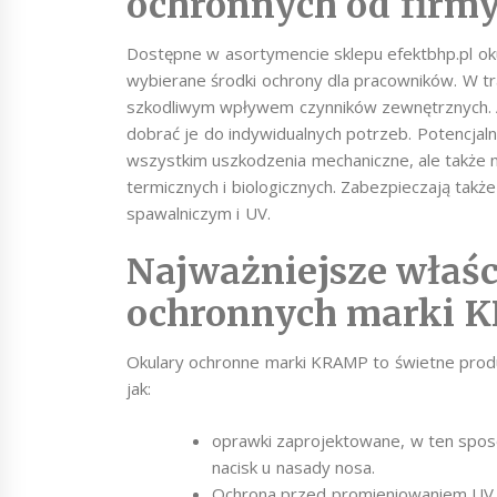
ochronnych od fir
Dostępne w asortymencie sklepu efektbhp.pl ok
wybierane środki ochrony dla pracowników. W t
szkodliwym wpływem czynników zewnętrznych. Ab
dobrać je do indywidualnych potrzeb. Potencjaln
wszystkim uszkodzenia mechaniczne, ale także 
termicznych i biologicznych. Zabezpieczają tak
spawalniczym i UV.
Najważniejsze właśc
ochronnych marki
Okulary ochronne marki KRAMP to świetne produk
jak:
oprawki zaprojektowane, w ten spo
nacisk u nasady nosa.
Ochrona przed promieniowaniem UV.