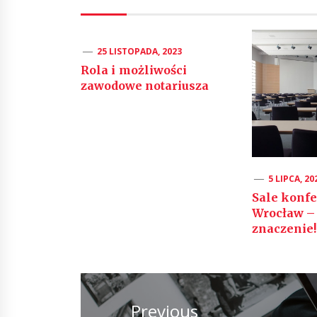
25 LISTOPADA, 2023
Rola i możliwości
zawodowe notariusza
5 LIPCA, 20
Sale konf
Wrocław –
znaczenie!
Nawigacja
wpisu
Previous