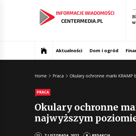
Skip
In
to
B
content
w
św
Aktualności i informacje
Ce
Aktualności
Dom i ogród
Fina
Home
Praca
Okulary ochronne marki KRAMP 
PRACA
Okulary ochronne ma
najwyższym poziomi
7 LISTOPADA, 2022
REDAKCJA