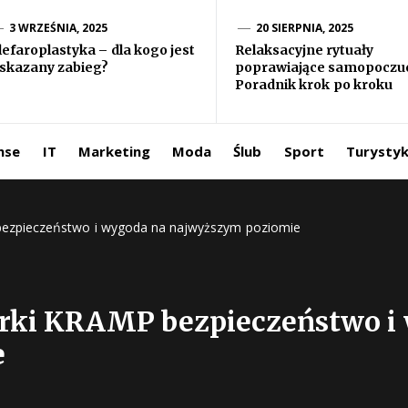
formacje ze
3 WRZEŚNIA, 2025
20 SIERPNIA, 2025
lefaroplastyka – dla kogo jest
Relaksacyjne rytuały
skazany zabieg?
poprawiające samopoczuc
iata
Poradnik krok po kroku
ntermedia.pl
nse
IT
Marketing
Moda
Ślub
Sport
Turysty
bezpieczeństwo i wygoda na najwyższym poziomie
rki KRAMP bezpieczeństwo i
e