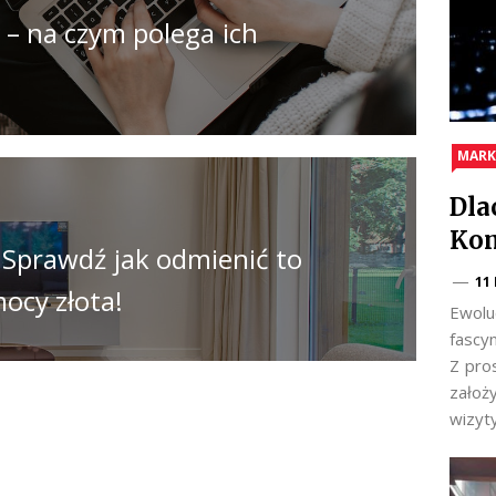
– na czym polega ich
MARK
Dla
Kom
 Sprawdź jak odmienić to
11
ocy złota!
Ewolu
fascy
Z pro
założ
wizyt