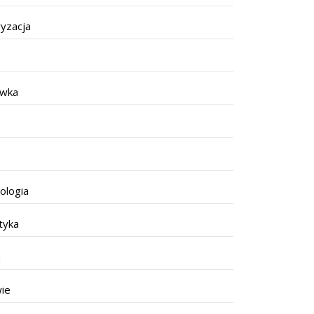
yzacja
ywka
ologia
tyka
a
ie