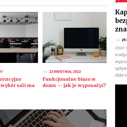
Kap
bez
zna
25
Choć 
trady
wypos
upływu
21
22 KWIETNIA, 2022
dobrz
erencyjne
Funkcjonalne biuro w
 wybór sali ma
domu — jak je wyposażyć?