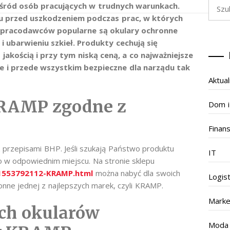
Szukaj
 wśród osób pracujących w trudnych warunkach.
u przed uszkodzeniem podczas prac, w których
d pracodawców popularne są okulary ochronne
 ubarwieniu szkieł. Produkty cechują się
kością i przy tym niską ceną, a co najważniejsze
e i przede wszystkim bezpieczne dla narządu tak
Aktual
KRAMP zgodne z
Dom i
Finan
z przepisami BHP. Jeśli szukają Państwo produktu
IT
 w odpowiednim miejscu. Na stronie sklepu
l-1553792112-KRAMP.html
można nabyć dla swoich
Logis
onne jednej z najlepszych marek, czyli KRAMP.
Marke
ych okularów
Moda