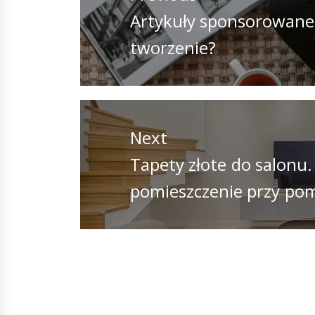
Previous
Artykuły sponsorowane 
post:
tworzenie?
Next
Next
Tapety złote do salonu.
post:
pomieszczenie przy pom