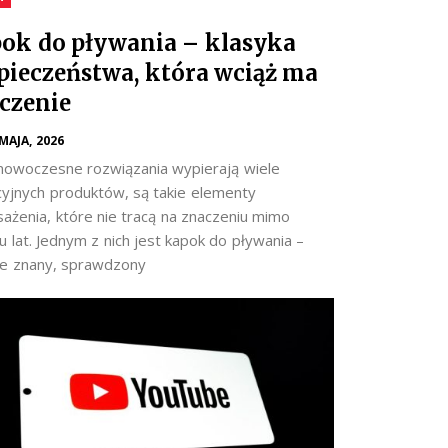
ok do pływania – klasyka
pieczeństwa, która wciąż ma
czenie
 MAJA, 2026
nowoczesne rozwiązania wypierają wiele
cyjnych produktów, są takie elementy
ażenia, które nie tracą na znaczeniu mimo
 lat. Jednym z nich jest kapok do pływania –
e znany, sprawdzony