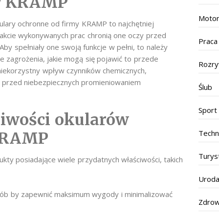
my KRAMP
Motor
ulary ochronne od firmy KRAMP to najchętniej
rakcie wykonywanych prac chronią one oczy przed
Praca
y spełniały one swoją funkcje w pełni, to należy
e zagrożenia, jakie mogą się pojawić to przede
Rozr
niekorzystny wpływ czynników chemicznych,
że przed niebezpiecznych promieniowaniem
Ślub
Sport
iwości okularów
Techn
 KRAMP
Turys
ty posiadające wiele przydatnych właściwości, takich
Urod
sób by zapewnić maksimum wygody i minimalizować
Zdrow