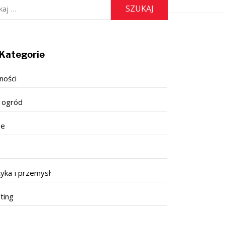
:
Kategorie
ności
 ogród
se
tyka i przemysł
ting