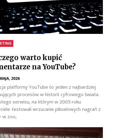
ETING
czego warto kupić
entarze na YouTube?
 MAJA, 2026
cja platformy YouTube to jeden z najbardziej
nujących procesów w historii cyfrowego świata.
stego serwisu, na którym w 2005 roku
yciele testowali wrzucanie pikselowych nagrań z
y w zoo,