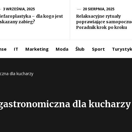
formacje ze
3 WRZEŚNIA, 2025
20 SIERPNIA, 2025
lefaroplastyka – dla kogo jest
Relaksacyjne rytuały
skazany zabieg?
poprawiające samopoczuc
iata
Poradnik krok po kroku
ntermedia.pl
nse
IT
Marketing
Moda
Ślub
Sport
Turysty
czna dla kucharzy
 gastronomiczna dla kucharzy