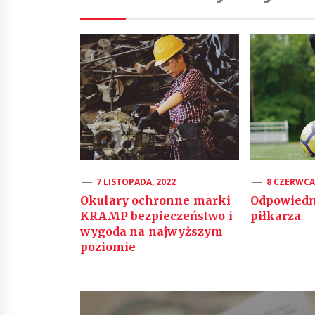
7 LISTOPADA, 2022
8 CZERWCA,
Okulary ochronne marki
Odpowiedni
KRAMP bezpieczeństwo i
piłkarza
wygoda na najwyższym
poziomie
Nawigacja