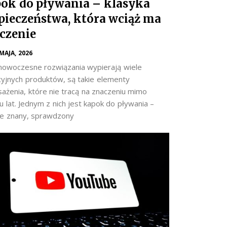
ok do pływania – klasyka
pieczeństwa, która wciąż ma
czenie
 MAJA, 2026
nowoczesne rozwiązania wypierają wiele
cyjnych produktów, są takie elementy
ażenia, które nie tracą na znaczeniu mimo
 lat. Jednym z nich jest kapok do pływania –
e znany, sprawdzony