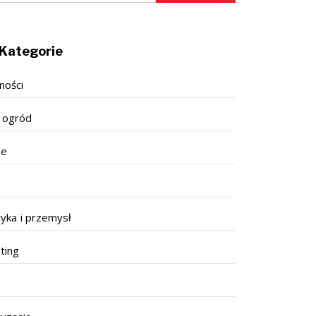
Kategorie
ności
 ogród
se
tyka i przemysł
ting