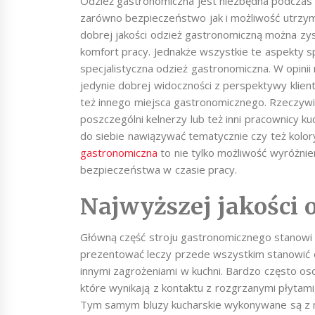
Odzież gastronomiczna jest niezbędna podczas 
zarówno bezpieczeństwo jak i możliwość utrzym
dobrej jakości odzież gastronomiczną można zy
komfort pracy. Jednakże wszystkie te aspekty s
specjalistyczna odzież gastronomiczna. W opinii
jedynie dobrej widoczności z perspektywy klien
też innego miejsca gastronomicznego. Rzeczywiśc
poszczególni kelnerzy lub też inni pracownicy kuc
do siebie nawiązywać tematycznie czy też kolor
gastronomiczna
to nie tylko możliwość wyróżnie
bezpieczeństwa w czasie pracy.
Najwyższej jakości 
Główną część stroju gastronomicznego stanowi b
prezentować leczy przede wszystkim stanowić o
innymi zagrożeniami w kuchni. Bardzo często o
które wynikają z kontaktu z rozgrzanymi płytami
Tym samym bluzy kucharskie wykonywane są z na