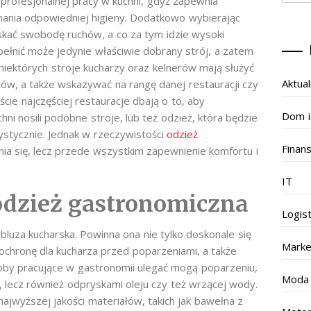
profesjonalnej pracy w kuchni, gdyż zapewnia
ania odpowiedniej higieny. Dodatkowo wybierając
skać swobodę ruchów, a co za tym idzie wysoki
pełnić może jedynie właściwie dobrany strój, a zatem
 niektórych stroje kucharzy oraz kelnerów mają służyć
Aktual
tów, a także wskazywać na rangę danej restauracji czy
ie najczęściej restauracje dbają o to, aby
Dom i
hni nosili podobne stroje, lub też odzież, która będzie
ystycznie. Jednak w rzeczywistości
odzież
Finan
nia się, lecz przede wszystkim zapewnienie komfortu i
IT
odzież gastronomiczna
Logis
luza kucharska. Powinna ona nie tylko doskonale się
Marke
chronę dla kucharza przed poparzeniami, a także
soby pracujące w gastronomii ulegać mogą poparzeniu,
Moda
, lecz również odpryskami oleju czy też wrzącej wody.
jwyższej jakości materiałów, takich jak bawełna z