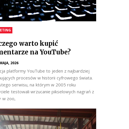
ETING
czego warto kupić
entarze na YouTube?
 MAJA, 2026
cja platformy YouTube to jeden z najbardziej
nujących procesów w historii cyfrowego świata.
stego serwisu, na którym w 2005 roku
yciele testowali wrzucanie pikselowych nagrań z
y w zoo,