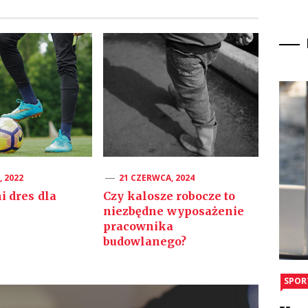
 2022
21 CZERWCA, 2024
 dres dla
Czy kalosze robocze to
niezbędne wyposażenie
pracownika
budowlanego?
SPOR