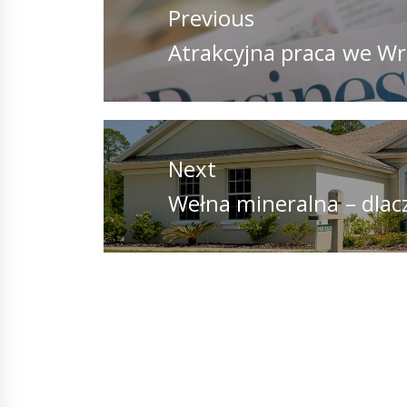
wpisu
Previous
Previous
Atrakcyjna praca we Wr
post:
Next
Next
Wełna mineralna – dlac
post: