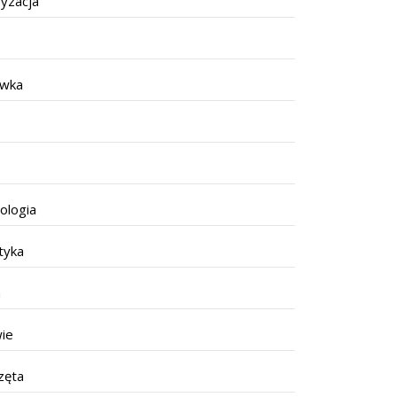
yzacja
ywka
ologia
tyka
a
ie
zęta