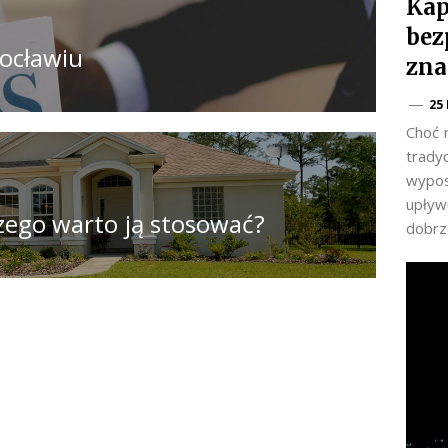
Kap
bez
ocławiu
zna
25
Choć 
trady
wypos
upływu
zego warto ją stosować?
dobrz