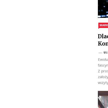
MARK
Dla
Kom
11
Ewolu
fascy
Z pro
założ
wizyt