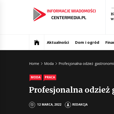
Skip
In
to
B
content
w
św
Aktualności i informacje
Ce
Aktualności
Dom i ogród
Fina
Home
Moda
Profesjonalna odzież gastronomi
MODA
PRACA
Profesjonalna odzież
12 MARCA, 2022
REDAKCJA