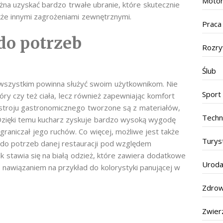
Motor
żna uzyskać bardzo trwałe ubranie, które skutecznie
kże innymi zagrożeniami zewnętrznymi.
Praca
do potrzeb
Rozr
Ślub
wszystkim powinna służyć swoim użytkownikom. Nie
Sport
ry czy też ciała, lecz również zapewniając komfort
 stroju gastronomicznego tworzone są z materiałów,
Techn
Dzięki temu kucharz zyskuje bardzo wysoką wygodę
graniczał jego ruchów. Co więcej, możliwe jest także
Turys
 do potrzeb danej restauracji pod względem
k stawia się na białą odzież, które zawiera dodatkowe
Urod
nawiązaniem na przykład do kolorystyki panującej w
Zdrow
Zwier