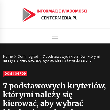
Skip
to
content
Informacj
Aktualności i informacje
Primary
Menu
świat
Centermed
Home
Dom i ogród
7 podstawowych kryteriów, którymi
należy się kierować, aby wybrać idealną ławę do salonu
DOM I OGRÓD
7 podstawowych kryteriów,
którymi należy się
kierować, aby wybrać