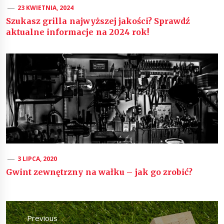
23 KWIETNIA, 2024
Szukasz grilla najwyższej jakości? Sprawdź
aktualne informacje na 2024 rok!
3 LIPCA, 2020
Gwint zewnętrzny na wałku – jak go zrobić?
Nawigacja
wpisu
Previous