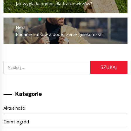
Previous
Jak wygląda pomoc dla frankowiczów?
post:
Next
Next
Badanie sutków a podejrzenie ginekomastii.
post:
Szukaj:
Kategorie
Aktualności
Dom i ogród