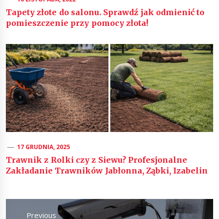
Tapety złote do salonu. Sprawdź jak odmienić to
pomieszczenie przy pomocy złota!
17 GRUDNIA, 2025
Trawnik z Rolki czy z Siewu? Profesjonalne
Zakładanie Trawników Jabłonna, Ząbki, Izabelin
Nawigacja
wpisu
Previous