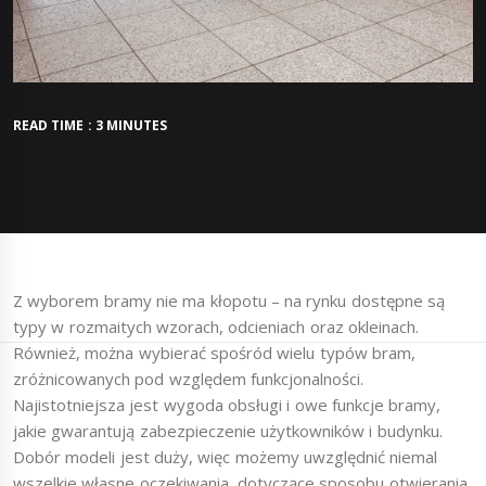
READ TIME : 3 MINUTES
Z wyborem bramy nie ma kłopotu – na rynku dostępne są
typy w rozmaitych wzorach, odcieniach oraz okleinach.
Również, można wybierać spośród wielu typów bram,
zróżnicowanych pod względem funkcjonalności.
Najistotniejsza jest wygoda obsługi i owe funkcje bramy,
jakie gwarantują zabezpieczenie użytkowników i budynku.
Dobór modeli jest duży, więc możemy uwzględnić niemal
wszelkie własne oczekiwania, dotyczące sposobu otwierania,