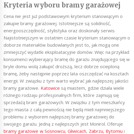
Kryteria wyboru bramy garażowej
Cena nie jest już podstawowym kryterium stanowiącym o
zakupie bramy garażowej. Istotniejsze są solidność,
energooszczędność, stylistyka oraz doskonały serwis.
Najistotniejszym w ostatnim czasie kryterium stanowiącym o
doborze materiałów budowlanych jest to, jak mogą one
zmniejszyć wydatki eksploatacyjne domów. Więc na przykład
konsumenci wybierający bramę do garażu znajdującego się w
bryle domu wolą zakupić droższą, lecz dobrze ocieploną
bramę, żeby następnie poprzez lata oszczędzać na kosztach
energii. W związku z tym warto wybrać jak najlepszej jakości
bramy garażowe.
Katowice
są miastem, gdzie działa wiele
różnego rodzaju profesjonalnych firm, które zajmują się
sprzedażą bram garażowych. W związku z tym mieszkańcy
tego miasta z całą pewnością nie będą mieli najmniejszego
problemu z wyborem najlepszej bramy garażowej do
swojego garażu. Jedną z najlepszych jest Monirol. Oferuje
bramy garażowe w Sosnowcu
,
Gliwicach
,
Zabrzu
,
Bytomiu
i