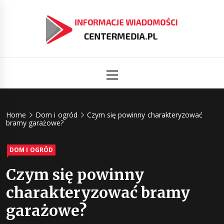
Skip
to
content
Informacj
Aktualności i informacje
Primary
Menu
świat
Centermed
Home
Dom i ogród
Czym się powinny charakteryzować
bramy garażowe?
DOM I OGRÓD
Czym się powinny
charakteryzować bramy
garażowe?