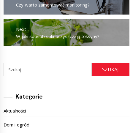
Previous
Czy warto zamontować monitoring?
post:
Next
Next
W jaki sposób soki oczyszczają toksyny?
post:
Szukaj:
Kategorie
Aktualności
Dom i ogród