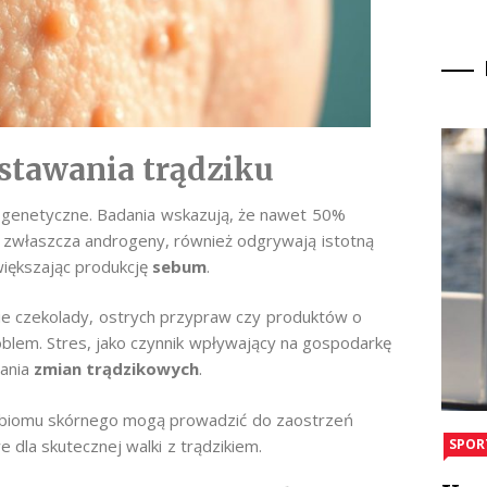
tawania trądziku
i genetyczne. Badania wskazują, że nawet 50%
zwłaszcza androgeny, również odgrywają istotną
większając produkcję
sebum
.
nie czekolady, ostrych przypraw czy produktów o
blem. Stres, jako czynnik wpływający na gospodarkę
wania
zmian trądzikowych
.
robiomu skórnego mogą prowadzić do zaostrzeń
e dla skutecznej walki z trądzikiem.
SPOR