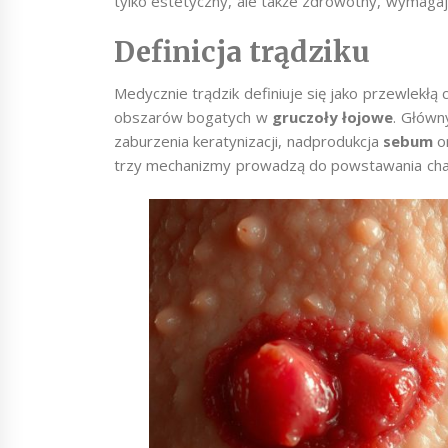
tylko estetyczny, ale także zdrowotny, wymaga
Definicja trądziku
Medycznie trądzik definiuje się jako przewlekłą
obszarów bogatych w
gruczoły łojowe
. Główn
zaburzenia keratynizacji, nadprodukcja
sebum
or
trzy mechanizmy prowadzą do powstawania char