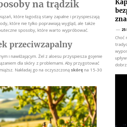
Kap
osoby na trądzik
bez
ązań, które łagodzą stany zapalne i przyspieszają
zna
y, które nie tylko poprawiają wygląd, ale także
25
 skuteczne sposoby, które warto wypróbować.
Choć 
ek przeciwzapalny
trady
wypos
ym i nawilżającym. Żel z aloesu przyspiesza gojenie
upływu
wiązaniem dla skóry z problemami. Aby przygotować
dobrz
o miąższ. Nakładaj go na oczyszczoną
skórę
na 15-30