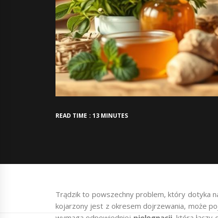
READ TIME : 13 MINUTES
Trądzik to powszechny problem, który dotyka n
kojarzony jest z okresem dojrzewania, może poj
wymaga odpowiedniej
pielęgnacji
, która łącz