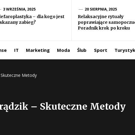
formacje ze
3 WRZEŚNIA, 2025
20 SIERPNIA, 2025
lefaroplastyka – dla kogo jest
Relaksacyjne rytuały
skazany zabieg?
poprawiające samopoczuc
iata
Poradnik krok po kroku
ntermedia.pl
nse
IT
Marketing
Moda
Ślub
Sport
Turysty
 Skuteczne Metody
rądzik – Skuteczne Metody