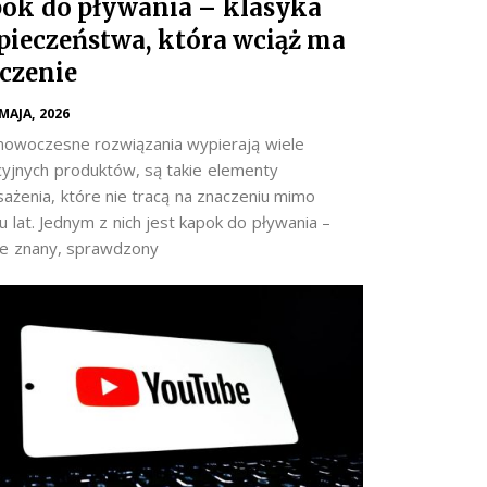
ok do pływania – klasyka
pieczeństwa, która wciąż ma
czenie
 MAJA, 2026
nowoczesne rozwiązania wypierają wiele
cyjnych produktów, są takie elementy
ażenia, które nie tracą na znaczeniu mimo
 lat. Jednym z nich jest kapok do pływania –
e znany, sprawdzony