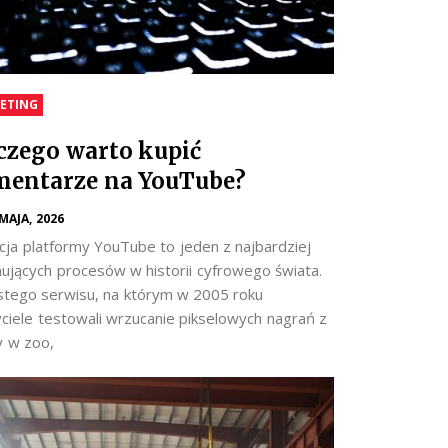
ETING
czego warto kupić
entarze na YouTube?
 MAJA, 2026
cja platformy YouTube to jeden z najbardziej
nujących procesów w historii cyfrowego świata.
stego serwisu, na którym w 2005 roku
yciele testowali wrzucanie pikselowych nagrań z
y w zoo,