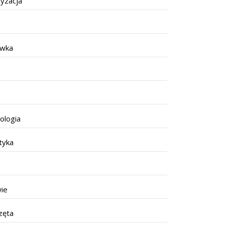
yzacja
ywka
ologia
tyka
a
ie
zęta