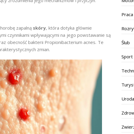
Motor
jący zrozumienia jego mechanizmów i
przyczyn
.
Praca
 chorobę zapalną
skóry
, która dotyka głównie
Rozr
ymi czynnikami wpływającymi na jego powstawanie są
az obecność bakterii Propionibacterium acnes. Te
Ślub
akterystycznych zmian.
Sport
Techn
Turys
Urod
Zdrow
Zwier