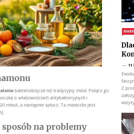
MARK
Dla
Kom
11
Ewolu
ynamonu
fascy
Z pro
ałanie
bakteriobójcze niż tradycyjny miód. Połącz go
założ
eczkę o właściwościach antybakteryjnych i
wizyt
20 minut, a następnie spłucz. Ta
maseczka
jest
j.
y sposób na problemy