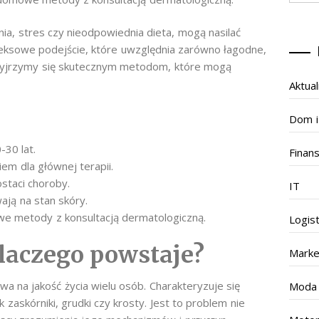
ia, stres czy nieodpowiednia dieta, mogą nasilać
eksowe podejście, które uwzględnia zarówno łagodne,
 przyjrzymy się skutecznym metodom, które mogą
Aktual
Dom i
30 lat.
Finan
 dla głównej terapii.
ostaci choroby.
IT
ają na stan skóry.
e metody z konsultacją dermatologiczną.
Logis
dlaczego powstaje?
Marke
wa na jakość życia wielu osób. Charakteryzuje się
Moda
jak zaskórniki, grudki czy krosty. Jest to problem nie