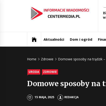
Skip
In
to
B
content
w
św
Aktualności i informacje
Ce
Aktualności
Dom i ogród
Fina
Home
Zdrowie
Domowe sposoby na trądzik –
URODA
ZDROWIE
Domowe sposoby na t
15 MAJA, 2025
REDAKCJA