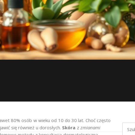
awet 80% osób w wieku od 10 do 30 lat. Choć często
Szukaj
awić się również u dorosłych.
Skóra
z
zmianami
y domowe metody z konsultacją dermatologiczną.