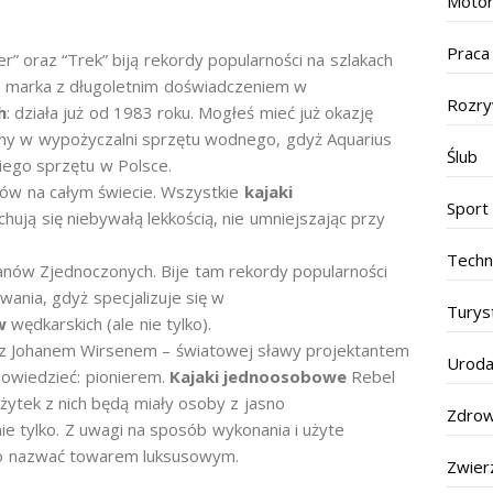
Motor
Praca
” oraz “Trek” biją rekordy popularności na szlakach
o marka z długoletnim doświadczeniem w
Rozr
h
: działa już od 1983 roku. Mogłeś mieć już okazję
irmy w wypożyczalni sprzętu wodnego, gdyż Aquarius
Ślub
iego sprzętu w Polsce.
ków na całym świecie. Wszystkie
kajaki
Sport
hują się niebywałą lekkością, nie umniejszając przy
Techn
nów Zjednoczonych. Bije tam rekordy popularności
ania, gdyż specjalizuje się w
Turys
ów
wędkarskich (ale nie tylko).
z Johanem Wirsenem – światowej sławy projektantem
Urod
owiedzieć: pionierem.
Kajaki jednoosobowe
Rebel
żytek z nich będą miały osoby z jasno
Zdrow
e tylko. Z uwagi na sposób wykonania i użyte
ało nazwać towarem luksusowym.
Zwier