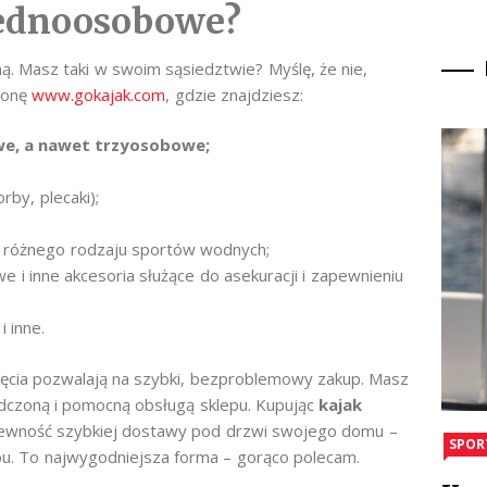
jednoosobowe?
ą. Masz taki w swoim sąsiedztwie? Myślę, że nie,
tronę
www.gokajak.com
, gdzie znajdziesz:
e, a nawet trzyosobowe;
rby, plecaki);
 różnego rodzaju sportów wodnych;
we i inne akcesoria służące do asekuracji i zapewnieniu
 inne.
jęcia pozwalają na szybki, bezproblemowy zakup. Masz
adczoną i pomocną obsługą sklepu. Kupując
kajak
pewność szybkiej dostawy pod drzwi swojego domu –
SPOR
pu. To najwygodniejsza forma – gorąco polecam.