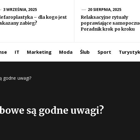
formacje ze
3 WRZEŚNIA, 2025
20 SIERPNIA, 2025
lefaroplastyka – dla kogo jest
Relaksacyjne rytuały
skazany zabieg?
poprawiające samopoczuc
iata
Poradnik krok po kroku
ntermedia.pl
nse
IT
Marketing
Moda
Ślub
Sport
Turysty
ą godne uwagi?
obowe są godne uwagi?