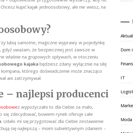
hcesz kupić kajak jednoosobowy, ale nie wiesz, na
noosobowy?
Aktual
órzy lubią samotne, magiczne wyprawy w pojedynkę.
Dom i
a, gdyż uważam, że bezpieczniej jest zawsze w
e właśnie na grupowych spływach, w otoczeniu
Finan
sobowego kajaka
będziesz zdany wyłącznie na siłę
na kompana, którego doświadczenie może znacząco
IT
wał ani zatrzymywał.
 – najlepsi producenci
Logis
Marke
oosobowe
z wypożyczalni to dla Ciebie za mało,
żko się zdecydować, bowiem rynek oferuje całe
Moda
h
. Udało mi się przygotować dla Ciebie zestawienie
chują się najlepszą – moim subiektywnym zdaniem –