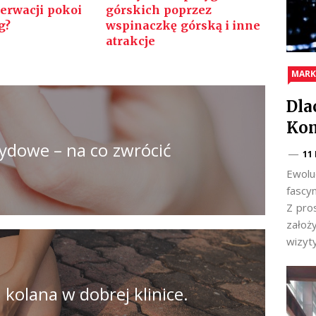
erwacji pokoi
górskich poprzez
g?
wspinaczkę górską i inne
atrakcje
MARK
Dla
Kom
ydowe – na co zwrócić
11
Ewolu
fascy
Z pro
założ
wizyt
 kolana w dobrej klinice.