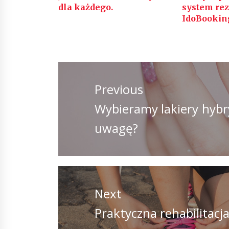
dla każdego.
system rez
IdoBookin
Nawigacja
wpisu
Previous
Previous
Wybieramy lakiery hybr
post:
uwagę?
Next
Next
Praktyczna rehabilitacja