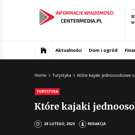
Skip
In
to
B
content
w
św
Aktualności i informacje
Ce
Aktualności
Dom i ogród
Fina
Home
Turystyka
Które kajaki jednoosobowe s
TURYSTYKA
Które kajaki jednoos
28 LUTEGO, 2023
REDAKCJA