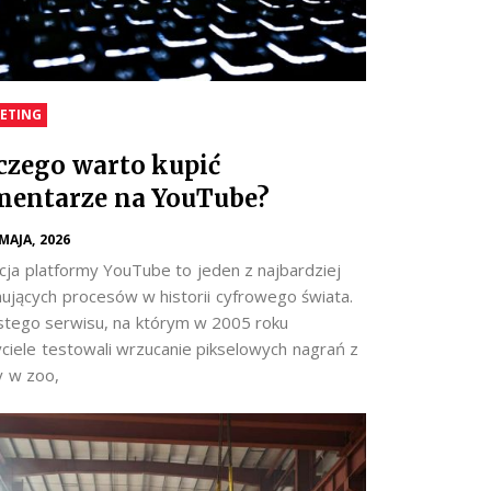
ETING
czego warto kupić
entarze na YouTube?
 MAJA, 2026
cja platformy YouTube to jeden z najbardziej
nujących procesów w historii cyfrowego świata.
stego serwisu, na którym w 2005 roku
yciele testowali wrzucanie pikselowych nagrań z
y w zoo,