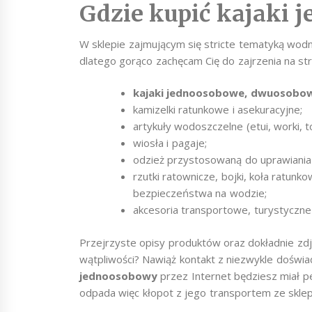
Gdzie kupić kajaki 
W sklepie zajmującym się stricte tematyką wodn
dlatego gorąco zachęcam Cię do zajrzenia na s
kajaki jednoosobowe, dwuosobow
kamizelki ratunkowe i asekuracyjne;
artykuły wodoszczelne (etui, worki, to
wiosła i pagaje;
odzież przystosowaną do uprawiania
rzutki ratownicze, bojki, koła ratunko
bezpieczeństwa na wodzie;
akcesoria transportowe, turystyczne i
Przejrzyste opisy produktów oraz dokładnie zd
wątpliwości? Nawiąż kontakt z niezwykle doświ
jednoosobowy
przez Internet będziesz miał 
odpada więc kłopot z jego transportem ze skle