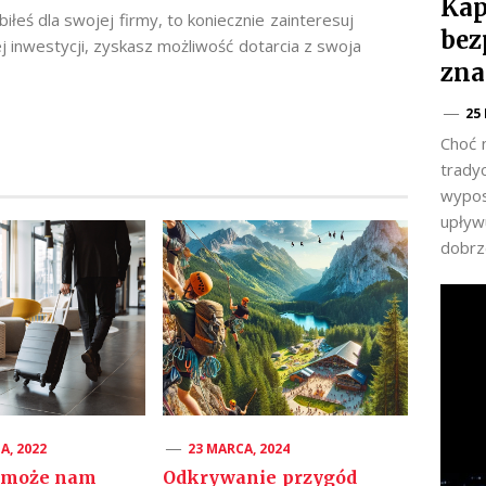
Kap
biłeś dla swojej firmy, to koniecznie zainteresuj
bez
iej inwestycji, zyskasz możliwość dotarcia z swoja
zna
25
Choć 
trady
wypos
upływu
dobrz
A, 2022
23 MARCA, 2024
omoże nam
Odkrywanie przygód