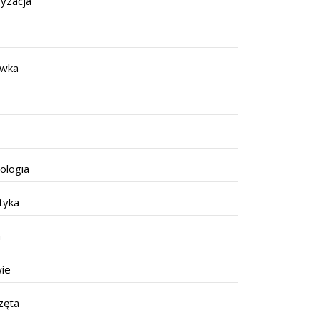
yzacja
ywka
ologia
tyka
a
ie
zęta