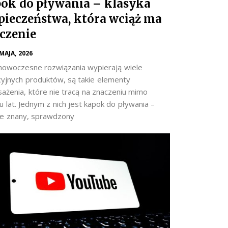
ok do pływania – klasyka
pieczeństwa, która wciąż ma
czenie
 MAJA, 2026
nowoczesne rozwiązania wypierają wiele
cyjnych produktów, są takie elementy
ażenia, które nie tracą na znaczeniu mimo
 lat. Jednym z nich jest kapok do pływania –
e znany, sprawdzony