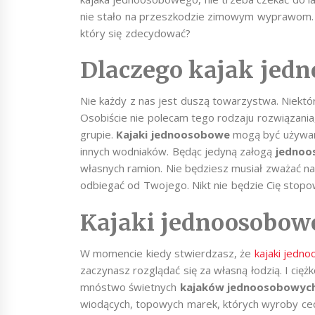
nie stało na przeszkodzie zimowym wyprawom. C
który się zdecydować?
Dlaczego kajak jed
Nie każdy z nas jest duszą towarzystwa. Niekt
Osobiście nie polecam tego rodzaju rozwiązani
grupie.
Kajaki jednoosobowe
mogą być używan
innych wodniaków. Będąc jedyną załogą
jednoo
własnych ramion. Nie będziesz musiał zważać 
odbiegać od Twojego. Nikt nie będzie Cię stopo
Kajaki jednoosobowe
W momencie kiedy stwierdzasz, że
kajaki jedn
zaczynasz rozglądać się za własną łodzią. I cię
mnóstwo świetnych
kajaków jednoosobowyc
wiodących, topowych marek, których wyroby ce