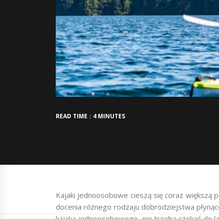
READ TIME : 4 MINUTES
Kajaki jednoosobowe cieszą się coraz większą po
docenia różnego rodzaju dobrodziejstwa płynące
kajaka jednoosobowego, nie trzeba czekać do l