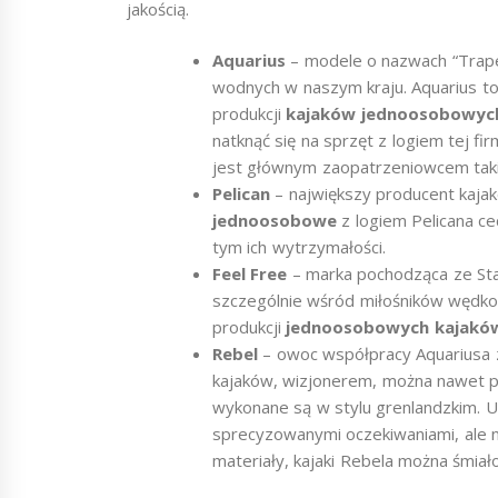
jakością.
Aquarius
– modele o nazwach “Traper
wodnych w naszym kraju. Aquarius t
produkcji
kajaków jednoosobowyc
natknąć się na sprzęt z logiem tej f
jest głównym zaopatrzeniowcem tak
Pelican
– największy producent kaja
jednoosobowe
z logiem Pelicana cec
tym ich wytrzymałości.
Feel Free
– marka pochodząca ze Sta
szczególnie wśród miłośników wędkow
produkcji
jednoosobowych kajak
Rebel
– owoc współpracy Aquariusa 
kajaków, wizjonerem, można nawet p
wykonane są w stylu grenlandzkim. U
sprecyzowanymi oczekiwaniami, ale ni
materiały, kajaki Rebela można śmi