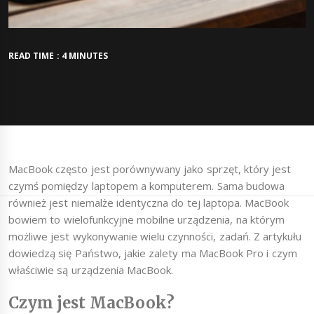
READ TIME : 4 MINUTES
MacBook często jest porównywany jako sprzęt, który jest
czymś pomiędzy laptopem a komputerem. Sama budowa
również jest niemalże identyczna do tej laptopa. MacBook
bowiem to wielofunkcyjne mobilne urządzenia, na którym
możliwe jest wykonywanie wielu czynności, zadań. Z artykułu
dowiedzą się Państwo, jakie zalety ma MacBook Pro i czym
właściwie są urządzenia MacBook.
Czym jest MacBook?