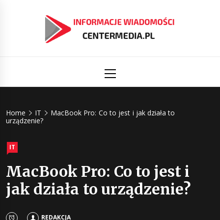
Skip
to
content
Informacj
Aktualności i informacje
Primary
Menu
świat
Centermed
Home
IT
MacBook Pro: Co to jest i jak działa to
urządzenie?
IT
MacBook Pro: Co to jest i
jak działa to urządzenie?
REDAKCJA