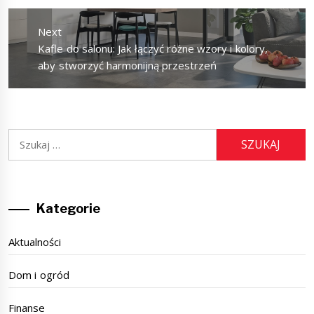
Next
Next
Kafle do salonu: Jak łączyć różne wzory i kolory,
post:
aby stworzyć harmonijną przestrzeń
Szukaj:
Kategorie
Aktualności
Dom i ogród
Finanse