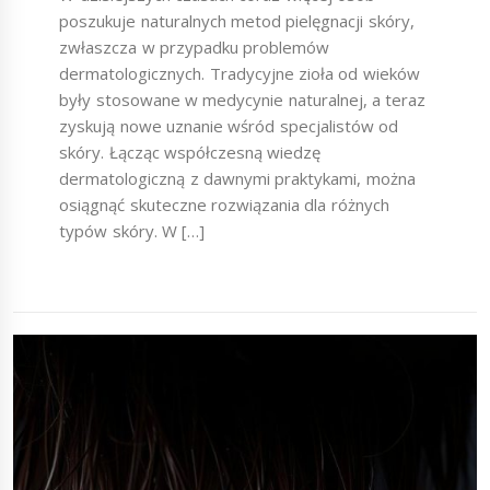
poszukuje naturalnych metod pielęgnacji skóry,
zwłaszcza w przypadku problemów
dermatologicznych. Tradycyjne zioła od wieków
były stosowane w medycynie naturalnej, a teraz
zyskują nowe uznanie wśród specjalistów od
skóry. Łącząc współczesną wiedzę
dermatologiczną z dawnymi praktykami, można
osiągnąć skuteczne rozwiązania dla różnych
typów skóry. W […]