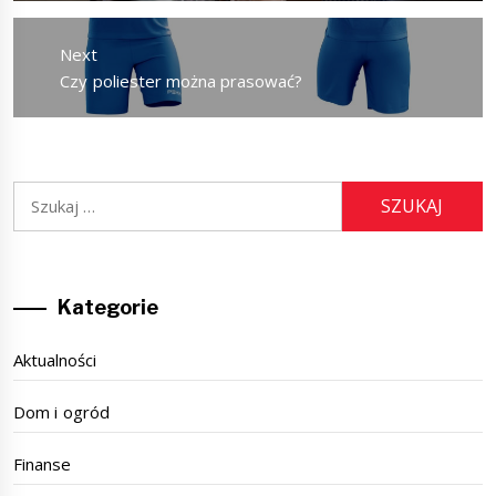
Next
Next
Czy poliester można prasować?
post:
Szukaj:
Kategorie
Aktualności
Dom i ogród
Finanse