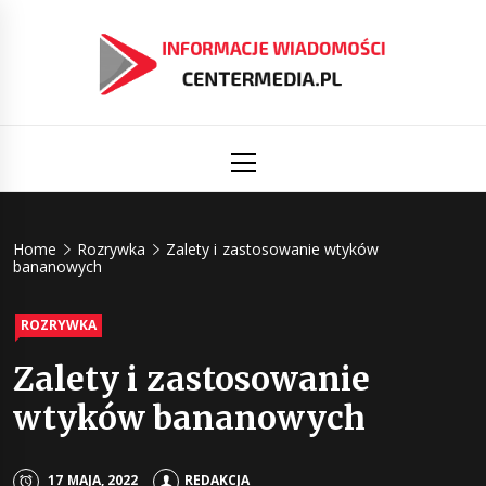
Skip
to
content
Informacj
Aktualności i informacje
Primary
Menu
świat
Centermed
Home
Rozrywka
Zalety i zastosowanie wtyków
bananowych
ROZRYWKA
Zalety i zastosowanie
wtyków bananowych
17 MAJA, 2022
REDAKCJA