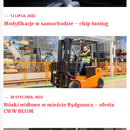
12 LIPCA, 2022
Modyfikacje w samochodzie – chip tuning
20 STYCZNIA, 2022
Wózki widłowe w mieście Bydgoszcz – oferta
CWW BLUM
Nawigacja