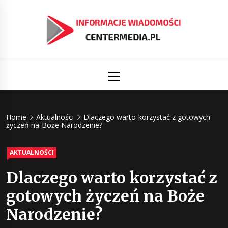
Skip
to
content
Informacj
Aktualności i informacje
Primary
Menu
świat
Centermed
Home
Aktualności
Dlaczego warto korzystać z gotowych
życzeń na Boże Narodzenie?
AKTUALNOŚCI
Dlaczego warto korzystać z
gotowych życzeń na Boże
Narodzenie?