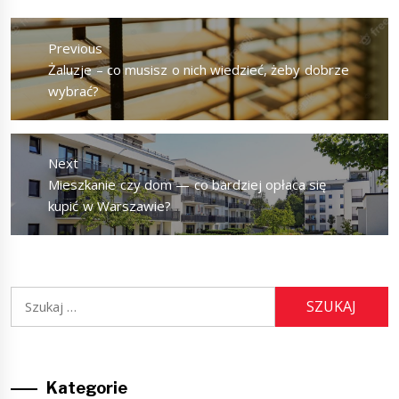
Nawigacja
wpisu
Previous
Previous
Żaluzje – co musisz o nich wiedzieć, żeby dobrze
post:
wybrać?
Next
Next
Mieszkanie czy dom — co bardziej opłaca się
post:
kupić w Warszawie?
Szukaj:
Kategorie