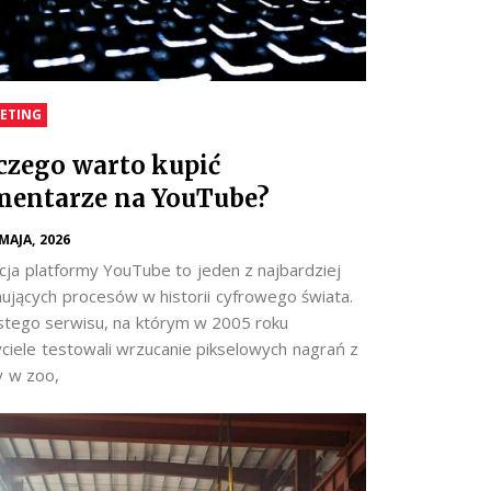
ETING
czego warto kupić
entarze na YouTube?
 MAJA, 2026
cja platformy YouTube to jeden z najbardziej
nujących procesów w historii cyfrowego świata.
stego serwisu, na którym w 2005 roku
yciele testowali wrzucanie pikselowych nagrań z
y w zoo,