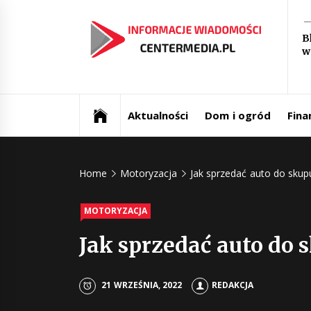
Skip
In
to
B
content
w
św
Aktualności i informacje
Ce
Aktualności
Dom i ogród
Fina
Home
Motoryzacja
Jak sprzedać auto do sk
MOTORYZACJA
Jak sprzedać auto do
21 WRZEŚNIA, 2022
REDAKCJA