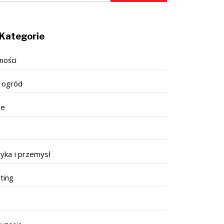
Kategorie
ności
 ogród
se
tyka i przemysł
ting