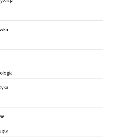
yzacja
ywka
ologia
tyka
a
ie
zęta