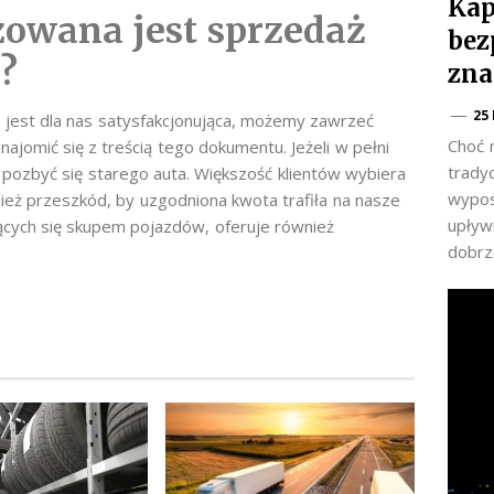
Kap
zowana jest sprzedaż
bez
?
zna
25
 jest dla nas satysfakcjonująca, możemy zawrzeć
Choć 
jomić się z treścią tego dokumentu. Jeżeli w pełni
trady
pozbyć się starego auta. Większość klientów wybiera
wypos
eż przeszkód, by uzgodniona kwota trafiła na nasze
upływu
ących się skupem pojazdów, oferuje również
dobrz