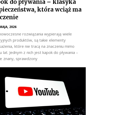
ok do pływania – klasyka
pieczeństwa, która wciąż ma
czenie
 MAJA, 2026
nowoczesne rozwiązania wypierają wiele
cyjnych produktów, są takie elementy
ażenia, które nie tracą na znaczeniu mimo
 lat. Jednym z nich jest kapok do pływania –
e znany, sprawdzony