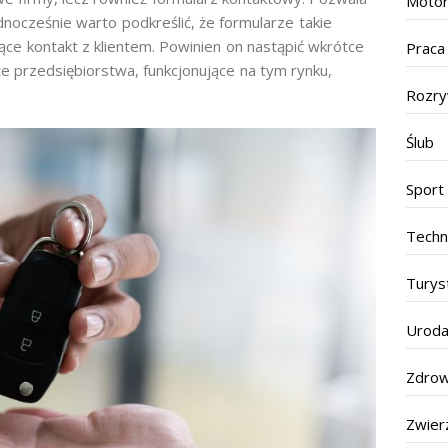
Motor
nocześnie warto podkreślić, że formularze takie
ce kontakt z klientem. Powinien on nastąpić wkrótce
Praca
e przedsiębiorstwa, funkcjonujące na tym rynku,
Rozr
Ślub
Sport
Techn
Turys
Urod
Zdrow
Zwier