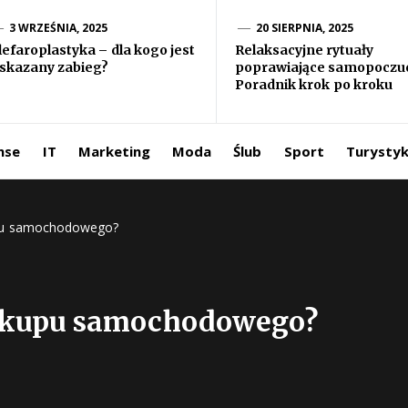
formacje ze
3 WRZEŚNIA, 2025
20 SIERPNIA, 2025
lefaroplastyka – dla kogo jest
Relaksacyjne rytuały
skazany zabieg?
poprawiające samopoczuc
iata
Poradnik krok po kroku
ntermedia.pl
nse
IT
Marketing
Moda
Ślub
Sport
Turysty
upu samochodowego?
 skupu samochodowego?