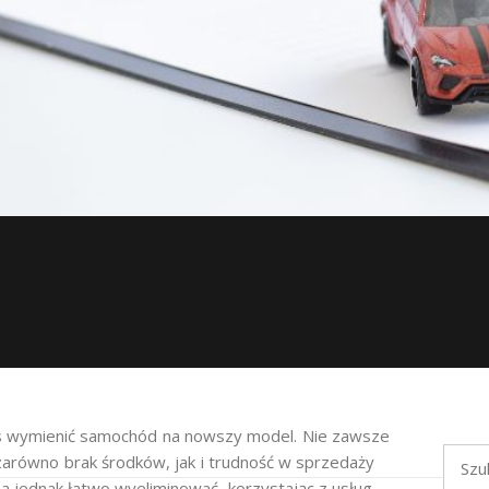
czas wymienić samochód na nowszy model. Nie zawsze
Szukaj
zarówno brak środków, jak i trudność w sprzedaży
a jednak łatwo wyeliminować, korzystając z usług