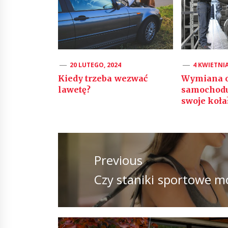
20 LUTEGO, 2024
4 KWIETNIA
Kiedy trzeba wezwać
Wymiana o
lawetę?
samochodu:
swoje koła
Nawigacja
wpisu
Previous
Previous
Czy staniki sportowe m
post: