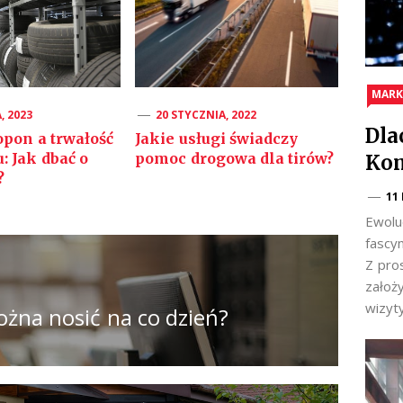
MARK
, 2023
20 STYCZNIA, 2022
Dla
pon a trwałość
Jakie usługi świadczy
 Jak dbać o
pomoc drogowa dla tirów?
Kom
?
11
Ewolu
fascy
Z pro
założ
wizyt
ożna nosić na co dzień?