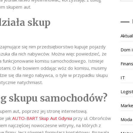
nym skupem aut.
działa skup
Aktual
: zajmujące się nim przedsiębiorstwo kupuje pojazdy
Dom i
 szuka dla nich nabywców. Można więc powiedzieć, że
a funkcjonowanie komisu samochodowego. Istnieje
Finan
otami. O ile bowiem oddając wóz do komisu, musimy
ie się dla niego nabywca, o tyle w przypadku skupu
IT
ktycznie natychmiast.
Logis
ług skupu samochodów?
Marke
 skupem aut, poprzez jej stronę internetową.
ie jak
AUTO-BART Skup Aut Gdynia
przy ul. Obrońców
Moda
em najczęściej nowoczesne witryny, na których z
we firmy, lecz również formularz kontaktowy. Pozwala