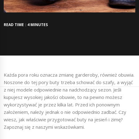
READ TIME : 4 MINUTES
Każda pora roku oznacza zmianę garderoby, również obuwia.
Noszone do tej pory buty trzeba schować do szafy, a wyjąć
z niej modele odpowiednie na nadchodzący sezon. Jeśli
kupujesz wysokiej jakości obuwie, to na pewno możesz
wykorzystywać je przez kilka lat. Przed ich ponownym
założeniem, należy jednak o nie odpowiednio zadbać. Czy
wiesz, jak właściwie przygotować buty na jesień i zimę?
Zapoznaj się z naszymi wskazówkami.