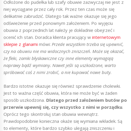
Odłożone do pudełka lub szafy obuwie zazwyczaj nie jest z
niej wyciągane przez cały rok. Przez ten czas może się
delikatnie zabrudzić. Dlatego tak ważne okazuje się jego
odświeżenie przed ponownym założeniem. Po wyjęciu
obuwia z poprzednich lat należy je dokładnie obejrzeć i
ocenić ich stan. Doradca klienta pracujący w
internetowym
sklepie z glanami
mówi:
Przede wszystkim trzeba się upewnić,
czy na obuwiu nie ma widocznych zniszczeń. Może się okazać,
że fleki, zamki błyskawiczne czy inne elementy wymagają
naprawy bądź wymiany. Nawet jeśli są uszkodzone, warto
spróbować coś z nimi zrobić, a nie kupować nowe buty.
Bardzo istotne okazuje się również sprawdzenie cholewki.
Jest to ważna część obuwia, która nie może być w żaden
sposób uszkodzona.
Dlatego przed założeniem butów po
przerwie upewnij się, czy wszystko z nimi w porządku
.
Oprócz tego skontroluj stan obuwia wewnątrz.
Prawdopodobnie konieczna okaże się wymiana wkładek. Są
to elementy, które bardzo szybko ulegają zniszczeniu i