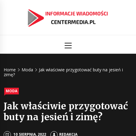
Skip
to
content
Informacj
Aktualności i informacje
Primary
Menu
świat
Centermed
Home
Moda
Jak właściwie przygotować buty na jesień i
zimę?
MODA
Jak właściwie przygotować
buty na jesień i zimę?
10 SIERPNIA, 2022
REDAKCJA