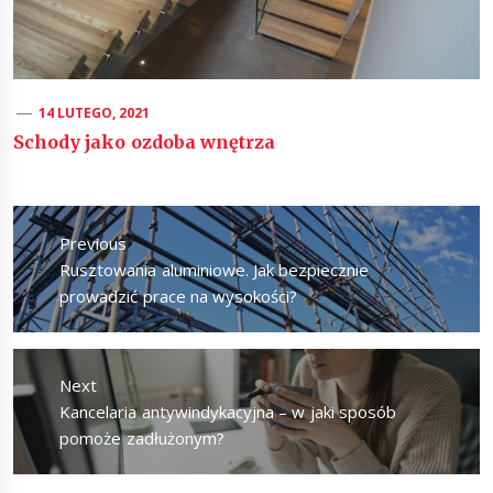
14 LUTEGO, 2021
Schody jako ozdoba wnętrza
Nawigacja
wpisu
Previous
Previous
Rusztowania aluminiowe. Jak bezpiecznie
post:
prowadzić prace na wysokości?
Next
Next
Kancelaria antywindykacyjna – w jaki sposób
post:
pomoże zadłużonym?