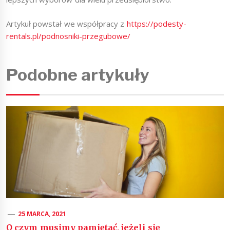
Artykuł powstał we współpracy z
https://podesty-
rentals.pl/podnosniki-przegubowe/
Podobne artykuły
25 MARCA, 2021
O czym musimy pamiętać, jeżeli się