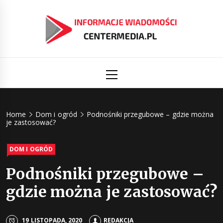
Skip
to
content
Informacj
Aktualności i informacje
Primary
Menu
świat
Centermed
Home
Dom i ogród
Podnośniki przegubowe – gdzie można
je zastosować?
DOM I OGRÓD
Podnośniki przegubowe –
gdzie można je zastosować?
19 LISTOPADA, 2020
REDAKCJA