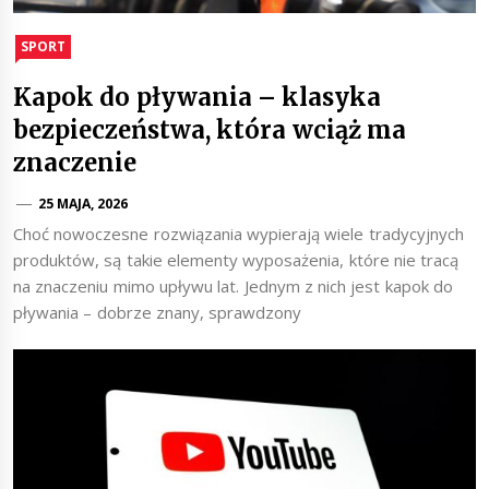
SPORT
Kapok do pływania – klasyka
bezpieczeństwa, która wciąż ma
znaczenie
25 MAJA, 2026
Choć nowoczesne rozwiązania wypierają wiele tradycyjnych
produktów, są takie elementy wyposażenia, które nie tracą
na znaczeniu mimo upływu lat. Jednym z nich jest kapok do
pływania – dobrze znany, sprawdzony