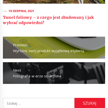
18 SIERPNIA, 2021
Tunel foliowy – z czego jest zbudowany i jak
wybrać odpowiedni?
Nawigacja
wpisu
Previous
Previous
Wyróżnij swój produkt wyjątkową etykietą
post:
Next
Next
Fotografia w erze smartfona
post:
Szukaj: