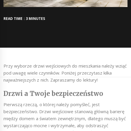
READ TIME : 3 MINUTES
Przy wyborze drzwi wejściowych do mieszkania należy wziąć
pod uwagę wiele czynników. Poniżej przeczytasz kilka
najważniejszych z nich. Zapraszamy do lektury!
Drzwi a Twoje bezpieczeństwo
Pierwszą rzeczą, o której należy pomyśleć, jest
bezpieczeństwo. Drzwi wejściowe stanowią główną barierę
między domem a światem zewnętrznym, dlatego muszą być
wystarczająco mocne i wytrzymałe, aby odstraszyć