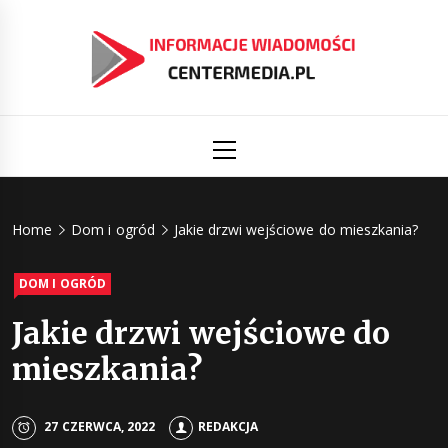
Skip
to
content
Informacj
Aktualności i informacje
Primary
Menu
świat
Centermed
Home
Dom i ogród
Jakie drzwi wejściowe do mieszkania?
DOM I OGRÓD
Jakie drzwi wejściowe do
mieszkania?
27 CZERWCA, 2022
REDAKCJA