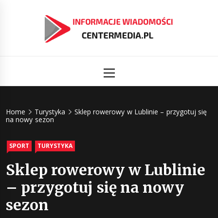
Skip
to
content
Informacj
Aktualności i informacje
Primary
Menu
świat
Centermed
Home
Turystyka
Sklep rowerowy w Lublinie – przygotuj się
na nowy sezon
SPORT
TURYSTYKA
Sklep rowerowy w Lublinie
– przygotuj się na nowy
sezon