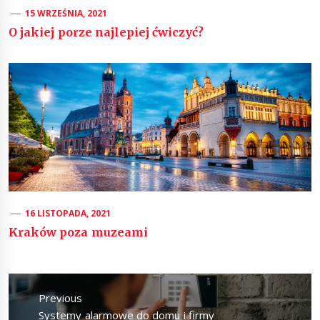
15 WRZEŚNIA, 2021
O jakiej porze najlepiej ćwiczyć?
16 LISTOPADA, 2021
Kraków poza muzeami
Nawigacja
wpisu
Previous
Previous
Systemy alarmowe do domu i firmy