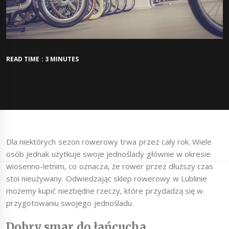
READ TIME : 3 MINUTES
Dla niektórych sezon rowerowy trwa przez cały rok. Wiele
osób jednak użytkuje swoje jednoślady głównie w okresie
wiosenno-letnim, co oznacza, że rower przez dłuższy czas
stoi nieużywany. Odwiedzając sklep rowerowy w Lublinie
możemy kupić niezbędne rzeczy, które przydadzą się w
przygotowaniu swojego jednośladu.
Dobry smar do łańcucha