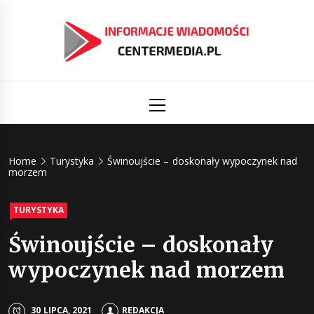
Skip
to
content
Informacj
Aktualności i informacje
Primary
Menu
świat
Centermed
Home
Turystyka
Świnoujście – doskonały wypoczynek nad
morzem
TURYSTYKA
Świnoujście – doskonały
wypoczynek nad morzem
30 LIPCA, 2021
REDAKCJA