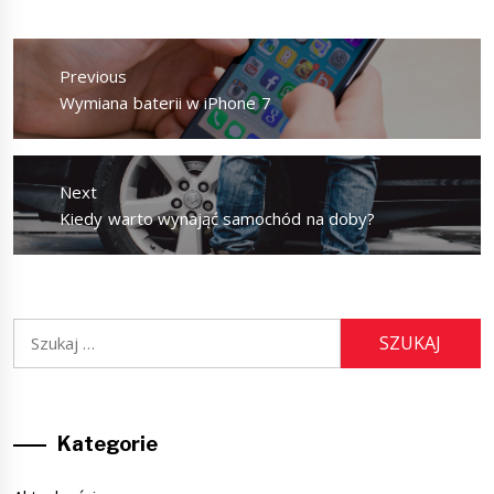
Nawigacja
wpisu
Previous
Previous
Wymiana baterii w iPhone 7
post:
Next
Next
Kiedy warto wynająć samochód na doby?
post:
Szukaj:
Kategorie