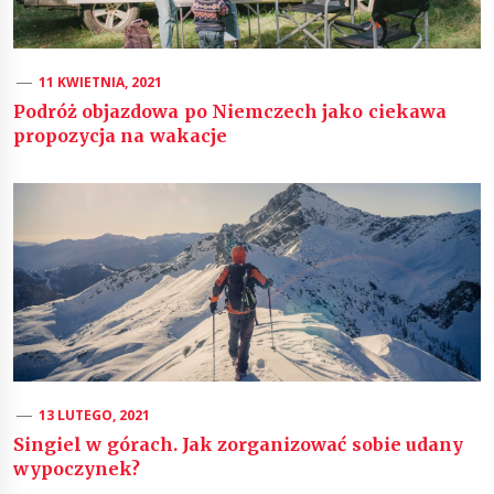
11 KWIETNIA, 2021
Podróż objazdowa po Niemczech jako ciekawa
propozycja na wakacje
13 LUTEGO, 2021
Singiel w górach. Jak zorganizować sobie udany
wypoczynek?