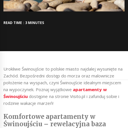
READ TIME : 3 MINUTES
Urokliwe Świnoujście to polskie miasto najdalej wysunięte na
Zachód. Bezpośredni dostęp do morza oraz malownicze
położenie na wyspach, czyni Świnoujście idealnym miejscem
na wypoczynek. Poznaj wyjątkowe
apartamenty w
Świnoujściu
dostępne na stronie Visito.pl i zafunduj sobie i
rodzinie wakacje marzeń!
Komfortowe apartamenty w
Świnoujściu – rewelacyjna baza