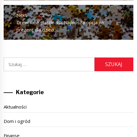
Next
Next
Drewniane puzzle 3D: Najlepsza opcja na
post:
prezent dla dzieci
Szukaj:
Kategorie
Aktualności
Dom i ogród
Finanse