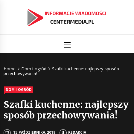
Skip
to
content
Informacj
Aktualności i informacje
Primary
Menu
świat
Centermed
Home
Dom i ogród
Szafki kuchenne: najlepszy sposób
przechowywania!
DOM I OGRÓD
Szafki kuchenne: najlepszy
sposób przechowywania!
15 PAŹDZIERNIKA, 2019
REDAKCJA