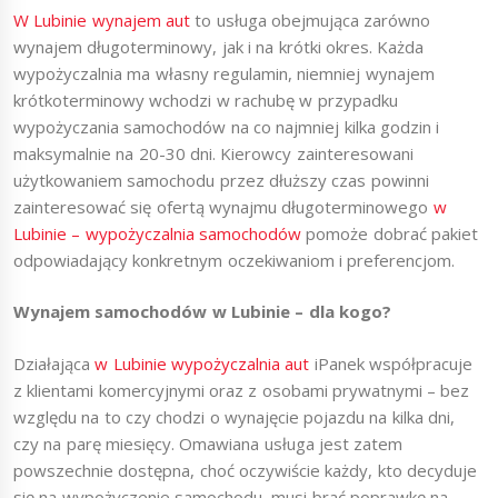
W Lubinie wynajem aut
to usługa obejmująca zarówno
wynajem długoterminowy, jak i na krótki okres. Każda
wypożyczalnia ma własny regulamin, niemniej wynajem
krótkoterminowy wchodzi w rachubę w przypadku
wypożyczania samochodów na co najmniej kilka godzin i
maksymalnie na 20-30 dni. Kierowcy zainteresowani
użytkowaniem samochodu przez dłuższy czas powinni
zainteresować się ofertą wynajmu długoterminowego
w
Lubinie – wypożyczalnia samochodów
pomoże dobrać pakiet
odpowiadający konkretnym oczekiwaniom i preferencjom.
Wynajem samochodów w Lubinie – dla kogo?
Działająca
w Lubinie wypożyczalnia aut
iPanek współpracuje
z klientami komercyjnymi oraz z osobami prywatnymi – bez
względu na to czy chodzi o wynajęcie pojazdu na kilka dni,
czy na parę miesięcy. Omawiana usługa jest zatem
powszechnie dostępna, choć oczywiście każdy, kto decyduje
się na wypożyczenie samochodu, musi brać poprawkę na