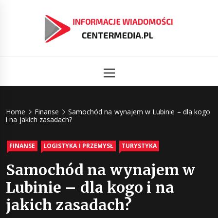
Skip
to
content
Informacj
Aktualności i informacje
Primary
Menu
świat
Centermed
Home
Finanse
Samochód na wynajem w Lubinie – dla kogo
i na jakich zasadach?
FINANSE
LOGISTYKA I PRZEMYSŁ
TURYSTYKA
Samochód na wynajem w
Lubinie – dla kogo i na
jakich zasadach?